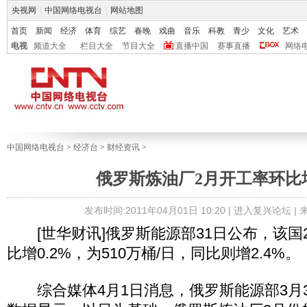
央视网
|
中国网络电视台
|
网站地图
首页
新闻
经济
体育
综艺
春晚
戏曲
音乐
科教
青少
文化
艺术
电视
频道大全
栏目大全
节目大全
直播中国
赛事直播
网络
中国网络电视台
>
经济台
>
财经资讯
>
俄罗斯炼油厂2月开工率环比增
发布时间:2011年04月01日 10:20 |
进入复兴论坛
|
[世华财讯]俄罗斯能源部31日公布，该国
比增0.2%，为510万桶/日，同比则增2.4%。
综合媒体4月1日消息，俄罗斯能源部3月3