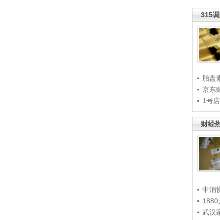
315
胎盘
京东
1号
财经
中消
188
武汉