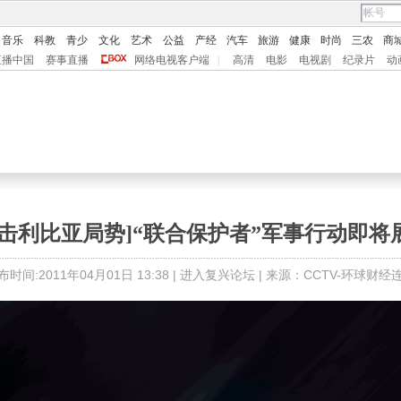
音乐
科教
青少
文化
艺术
公益
产经
汽车
旅游
健康
时尚
三农
商
直播中国
赛事直播
网络电视客户端
|
高清
电影
电视剧
纪录片
动
直击利比亚局势]“联合保护者”军事行动即将
布时间:2011年04月01日 13:38 |
进入复兴论坛
| 来源：CCTV-环球财经