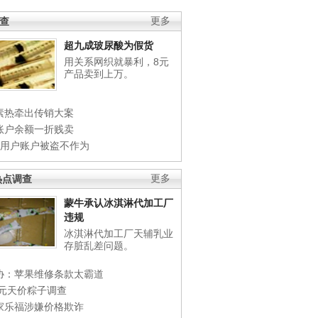
调查
更多
超九成玻尿酸为假货
用关系网织就暴利，8元
产品卖到上万。
素热牵出传销大案
账户余额一折贱卖
店用户账户被盗不作为
热点调查
更多
蒙牛承认冰淇淋代加工厂
违规
冰淇淋代加工厂天辅乳业
存脏乱差问题。
协：苹果维修条款太霸道
0元天价粽子调查
家乐福涉嫌价格欺诈