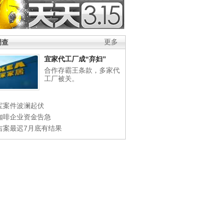
调查
更多
宜家代工厂成“弃妇”
合作存霸王条款，多家代
工厂被关。
宝案件波澜起伏
咖啡企业资金告急
吉案最迟7月底有结果