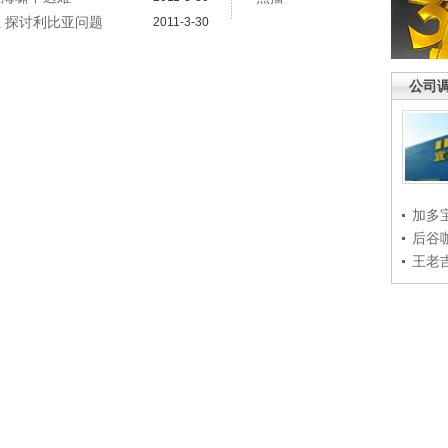
敦 探讨利比亚问题
2011-3-30
公司
加多
后谷
王老