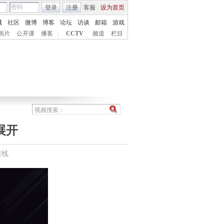
登录
注册
客服
设为首页
城
社区
微博
博客
论坛
访谈
邮箱
游戏
画片
公开课
播客
|
CCTV
频道
栏目
展开
连线