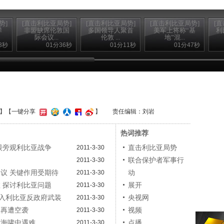
势]
[直击利比亚局势]
[直击利比亚局势]
[直击利比亚局势]
[
弹
非盟缺席伦敦国
多国领导人聚首
美军上将称“基
利
际会议...
伦敦 ...
地”混...
3秒
01分36秒
01分11秒
01分47秒
】
【一键分享
】
责任编辑：刘岩
热词推荐
冷眼旁观利比亚战争
直击利比亚局势
2011-3-30
联合保护者军事行
2011-3-30
会议 关键作用受期待
动
2011-3-30
敦 探讨利比亚问题
展开
2011-3-30
混入利比亚反政府武装
央视网
2011-3-30
里再遭空袭
视频
2011-3-30
在海啸中遇难
点播
2011-3-30