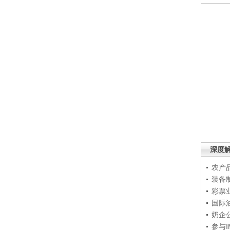
深度
农产
装备
彩票
国际
奶企
参与