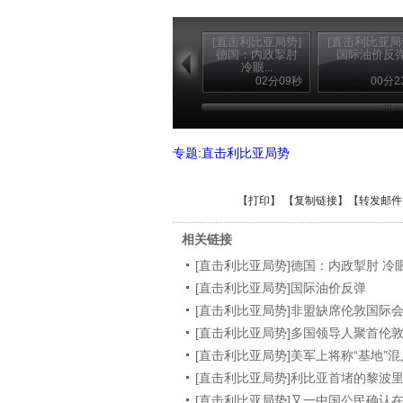
[直击利比亚局势]
[直击利比亚局
德国：内政掣肘
国际油价反
冷眼...
02分09秒
00分2
专题:直击利比亚局势
【
打印
】 【
复制链接
】【
转发邮件
相关链接
[直击利比亚局势]德国：内政掣肘 
[直击利比亚局势]国际油价反弹
[直击利比亚局势]非盟缺席伦敦国际
[直击利比亚局势]多国领导人聚首伦
[直击利比亚局势]美军上将称“基地”
[直击利比亚局势]利比亚首堵的黎波
[直击利比亚局势]又一中国公民确认