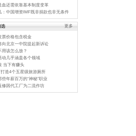
造血还需依靠基本制度变革
凡：中国增资IMF既非捐款也非无条件
精选
更多
发票价格包含税金
将向北京一中院提起新诉讼
不用该怎么放？
活动几乎涵盖各个领域
银 当下有赚头
0万打造4个五星级旅游厕所
那些年薪百万的“神秘”职业
返修因代工厂为二流作坊