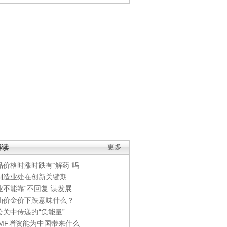
解读
更多
品价格时涨时跌有“解药”吗
制造业处在创新关键期
业不能靠“不回复”谋发展
油价金价下跌意味什么？
公关中传递的“负能量”
IMF增资能为中国带来什么