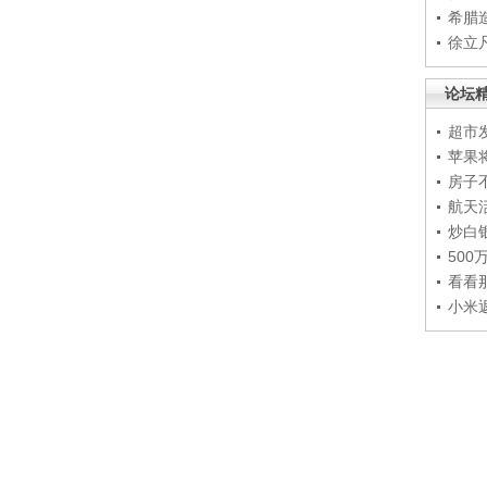
希腊
徐立
论坛
超市
苹果
房子
航天
炒白
50
看看
小米