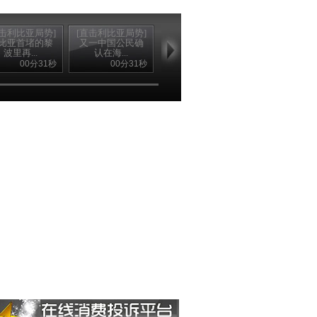
直击利比亚局势]
[直击利比亚局势]
[直击利比亚局势]
比亚首堵的黎
又一中国公民确
多国领导人聚首
波里再...
认在海...
伦敦 ...
00分31秒
00分31秒
01分11秒