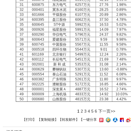
31
600875
东方电气
6257万元
27.76
1.98%
32
000401
冀东水泥
6160万元
28.25
0.89%
33
601666
平煤股份
6107万元
20.89
2.86%
34
600395
盘江股份
6062万元
37.50
4.78%
35
600645
ST中源
5992万元
16.53
5.02%
36
000926
福星股份
5991万元
14.09
7.97%
37
600290
华仪电气
5796万元
24.37
9.82%
38
600643
爱建股份
5571万元
9.59
9.98%
39
600745
中茵股份
5567万元
11.55
9.58%
40
000518
四环生物
5544万元
9.01
0.78%
41
601169
北京银行
5499万元
12.24
2.26%
42
600112
长征电气
5451万元
21.69
7.48%
43
002001
新 和 成
5353万元
31.08
2.14%
44
000629
攀钢钒钛
5307万元
13.60
-0.88%
45
000554
泰山石油
5291万元
11.52
6.08%
46
600382
广东明珠
5261万元
11.80
9.97%
47
002225
濮耐股份
5172万元
16.85
4.66%
48
000001
深发展Ａ
4887万元
16.52
2.74%
49
600009
上海机场
4833万元
14.92
10.03%
50
000680
山推股份
4815万元
23.38
4.42%
1
2
3
4
5
6
下一页>>
【
打印
】 【
复制链接
】【
转发邮件
】
【一键分享