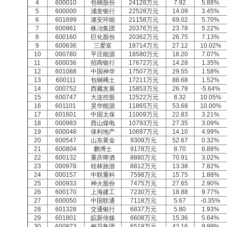
4
600010
包钢股份
24128万元
7.92
5.88%
5
600000
浦发银行
22528万元
14.09
3.45%
6
601699
潞安环能
21158万元
69.02
5.70%
7
600961
株冶集团
20376万元
23.78
5.22%
8
600160
巨化股份
20362万元
26.75
7.13%
9
600636
三爱富
18714万元
27.12
10.02%
10
000780
平庄能源
18580万元
16.20
7.07%
11
600036
招商银行
17672万元
14.28
1.35%
12
601088
中国神华
17507万元
29.55
1.58%
13
600111
包钢稀土
17211万元
88.68
1.52%
14
000752
西藏发展
15853万元
26.78
-5.64%
15
600747
大连控股
12522万元
8.32
10.05%
16
601101
昊华能源
11865万元
53.68
10.00%
17
601601
中国太保
11009万元
22.83
3.21%
18
000983
西山煤电
10793万元
27.35
3.09%
19
600048
保利地产
10697万元
14.10
4.99%
20
600547
山东黄金
9309万元
52.67
0.32%
21
600804
鹏博士
9178万元
8.70
6.88%
22
600132
重庆啤酒
8880万元
70.91
3.02%
23
000978
桂林旅游
8812万元
13.38
7.82%
24
000157
中联重科
7598万元
15.75
1.88%
25
000933
神火股份
7475万元
27.65
2.90%
26
600170
上海建工
7230万元
18.88
9.77%
27
600050
中国联通
7118万元
5.67
-0.35%
28
601328
交通银行
6837万元
5.80
1.93%
29
601801
皖新传媒
6608万元
15.36
5.64%
30
600873
梅花集团
6519万元
42.16
9.99%