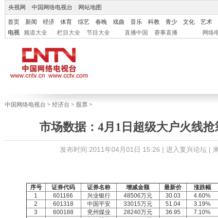
央视网
|
中国网络电视台
|
网站地图
首页
新闻
经济
体育
综艺
春晚
戏曲
音乐
科教
青少
文化
艺术
电视
频道大全
栏目大全
节目大全
直播中国
赛事直播
网络
中国网络电视台
>
经济台
>
股票
>
市场数据：4月1日超级大户火线抢筹
发布时间:2011年04月01日 15:26 |
进入复兴论坛
|
序号
证券代码
证券名称
增减金额
最新价
涨跌幅
1
601166
兴业银行
48506万元
30.03
4.60%
2
601318
中国平安
33015万元
51.04
3.19%
3
600188
兖州煤业
28240万元
36.95
7.10%