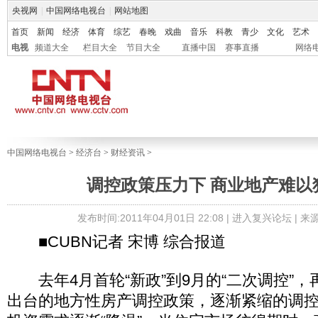
央视网
|
中国网络电视台
|
网站地图
首页
新闻
经济
体育
综艺
春晚
戏曲
音乐
科教
青少
文化
艺术
电视
频道大全
栏目大全
节目大全
直播中国
赛事直播
网络
中国网络电视台
>
经济台
>
财经资讯
>
调控政策压力下 商业地产难以
发布时间:2011年04月01日 22:08 |
进入复兴论坛
| 
■CUBN记者 宋博 综合报道
去年4月首轮“新政”到9月的“二次调控”，
出台的地方性房产调控政策，逐渐紧缩的调