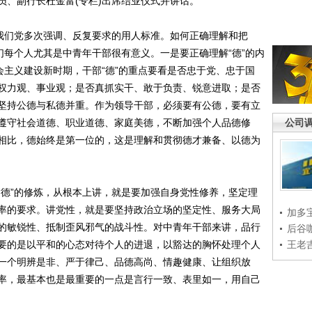
员、副行长杜金富(专栏)出席结业仪式并讲话。
我们党多次强调、反复要求的用人标准。如何正确理解和把
们每个人尤其是中青年干部很有意义。一是要正确理解“德”的内
会主义建设新时期，干部“德”的重点要看是否忠于党、忠于国
权力观、事业观；是否真抓实干、敢于负责、锐意进取；是否
坚持公德与私德并重。作为领导干部，必须要有公德，要有立
遵守社会道德、职业道德、家庭美德，不断加强个人品德修
公司
相比，德始终是第一位的，这是理解和贯彻德才兼备、以德为
德”的修炼，从根本上讲，就是要加强自身党性修养，坚定理
率的要求。讲党性，就是要坚持政治立场的坚定性、服务大局
加多
的敏锐性、抵制歪风邪气的战斗性。对中青年干部来讲，品行
后谷
要的是以平和的心态对待个人的进退，以豁达的胸怀处理个人
王老
一个明辨是非、严于律己、品德高尚、情趣健康、让组织放
率，最基本也是最重要的一点是言行一致、表里如一，用自己