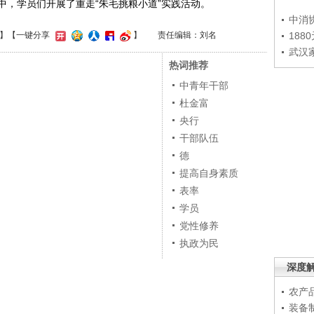
中，学员们开展了重走“朱毛挑粮小道”实践活动。
中消
188
】
【一键分享
】
责任编辑：刘名
武汉
热词推荐
中青年干部
杜金富
央行
干部队伍
德
提高自身素质
表率
学员
党性修养
执政为民
深度
农产
装备