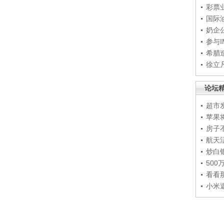
彩票
国际
奶企
参与
希腊
徐立
论坛
超市
苹果
房子
航天
炒白
50
看看
小米