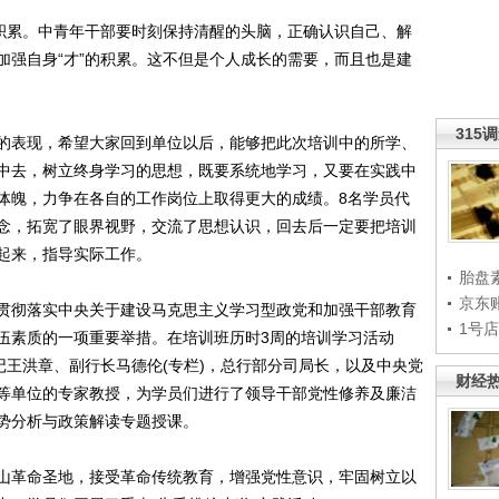
积累。中青年干部要时刻保持清醒的头脑，正确认识自己、解
加强自身“才”的积累。这不但是个人成长的需要，而且也是建
315
表现，希望大家回到单位以后，能够把此次培训中的所学、
中去，树立终身学习的思想，既要系统地学习，又要在实践中
体魄，力争在各自的工作岗位上取得更大的成绩。8名学员代
念，拓宽了眼界视野，交流了思想认识，回去后一定要把培训
起来，指导实际工作。
胎盘
京东
彻落实中央关于建设马克思主义学习型政党和加强干部教育
1号
伍素质的一项重要举措。在培训班历时3周的培训学习活动
记王洪章、副行长马德伦(专栏)，总行部分司局长，以及中央党
财经
等单位的专家教授，为学员们进行了领导干部党性修养及廉洁
势分析与政策解读专题授课。
革命圣地，接受革命传统教育，增强党性意识，牢固树立以