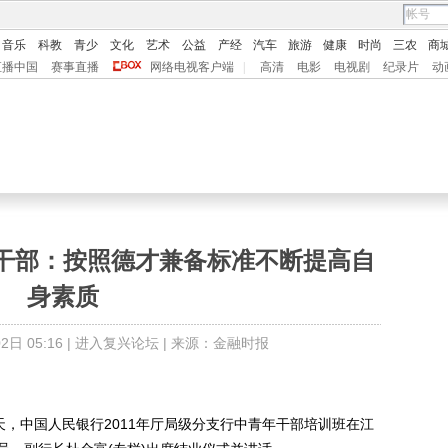
音乐
科教
青少
文化
艺术
公益
产经
汽车
旅游
健康
时尚
三农
商
直播中国
赛事直播
网络电视客户端
|
高清
电影
电视剧
纪录片
动
干部：按照德才兼备标准不断提高自
身素质
日 05:16 |
进入复兴论坛
| 来源：金融时报
，中国人民银行2011年厅局级分支行中青年干部培训班在江