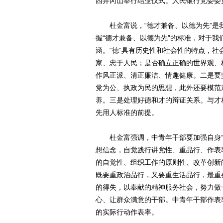
西井冈山举行结业仪式。人民银行党委委
杜金富说，“德才兼备、以德为先”是
握“德才兼备、以德为先”的标准，对于我
涵。“德”具有历史性和社会性的特点，社
家、忠于人民；是否确立正确的世界观、
作风正派、清正廉洁、情趣健康。二是要
党为公、执政为民的思想，此外还要模范
养。三是处理好德和才的辩证关系。与才
先用人标准的前提。
杜金富强调，中青年干部要加强自身“
想信念，自觉践行讲党性、重品行、作表
的自觉性、组织工作的原则性、改革创新
既要重政治品行，又要重生活品行，最重
的得失，以奉献的精神服务社会，努力做
心、让群众满意的干部。中青年干部作表
的实际行动作表率。