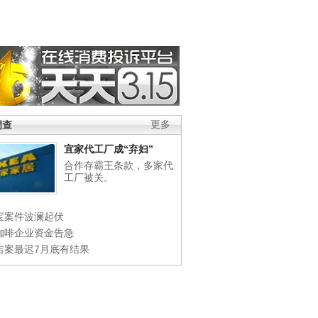
调查
更多
宜家代工厂成“弃妇”
合作存霸王条款，多家代
工厂被关。
宝案件波澜起伏
咖啡企业资金告急
吉案最迟7月底有结果