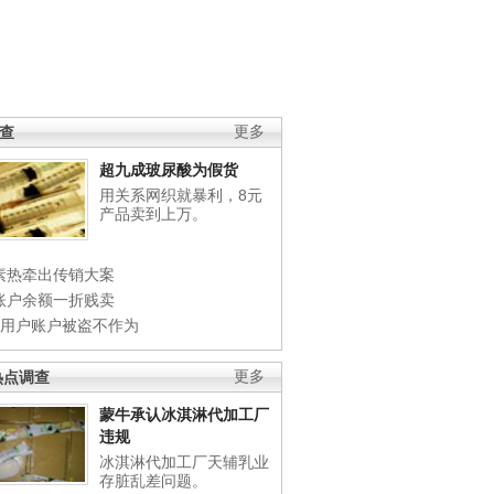
调查
更多
超九成玻尿酸为假货
用关系网织就暴利，8元
产品卖到上万。
素热牵出传销大案
账户余额一折贱卖
店用户账户被盗不作为
热点调查
更多
蒙牛承认冰淇淋代加工厂
违规
冰淇淋代加工厂天辅乳业
存脏乱差问题。