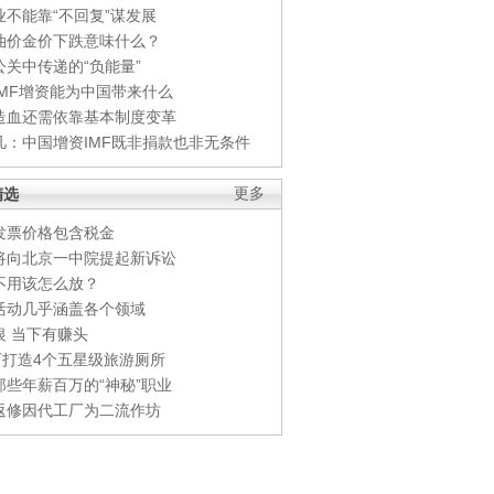
业不能靠“不回复”谋发展
油价金价下跌意味什么？
公关中传递的“负能量”
IMF增资能为中国带来什么
造血还需依靠基本制度变革
凡：中国增资IMF既非捐款也非无条件
精选
更多
发票价格包含税金
将向北京一中院提起新诉讼
不用该怎么放？
活动几乎涵盖各个领域
银 当下有赚头
0万打造4个五星级旅游厕所
那些年薪百万的“神秘”职业
返修因代工厂为二流作坊