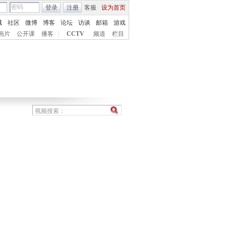
登录
注册
客服
设为首页
城
社区
微博
博客
论坛
访谈
邮箱
游戏
画片
公开课
播客
|
CCTV
频道
栏目