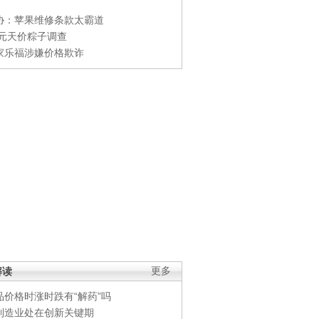
协：苹果维修条款太霸道
0元天价粽子调查
家乐福涉嫌价格欺诈
解读
更多
品价格时涨时跌有“解药”吗
制造业处在创新关键期