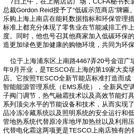
7日上午，在上南店店广场，CCFA秘书长裴
总裁Gordon Reid授予了“低碳示范商店”牌
乐购上海上南店在能耗数据指标和环保管理
标准上都充分体现了零售业在节能减排工作
度。同时，他也号召其他商家加入低碳环保
造更加绿色更加健康的购物环境，共同为环
位于上海浦东区上南路4467弄20号金谊广场
年9月开业，是TESCO在上海的第19家大
店。它按照TESCO全新节能店标准打造而
智能能源管理系统（EMS系统），全新风空
子阀门调节，热气融霜技术以及高效节能灯
系列顶尖水平的节能设备和技术，从而实现
品冷冻冷藏系统以及照明系统的安全运行和低
管地热系统代替原冷库地坪加热丝以及利用
代替电化霜这两项更是TESCO上南店独有