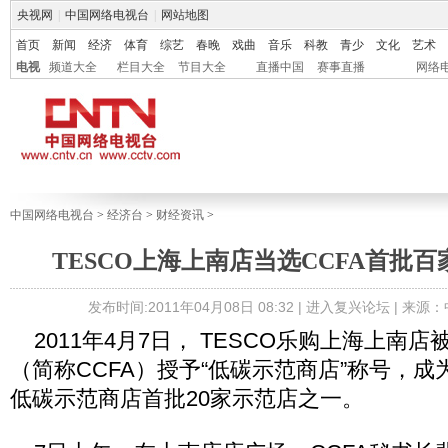
央视网
|
中国网络电视台
|
网站地图
首页
新闻
经济
体育
综艺
春晚
戏曲
音乐
科教
青少
文化
艺术
电视
频道大全
栏目大全
节目大全
直播中国
赛事直播
网络
中国网络电视台
>
经济台
>
财经资讯
>
TESCO上海上南店当选CCFA首批
发布时间:2011年04月08日 08:32 |
进入复兴论坛
| 来源
2011年4月7日， TESCO乐购上海上南
（简称CCFA）授予“低碳示范商店”称号，成
低碳示范商店首批20家示范店之一。