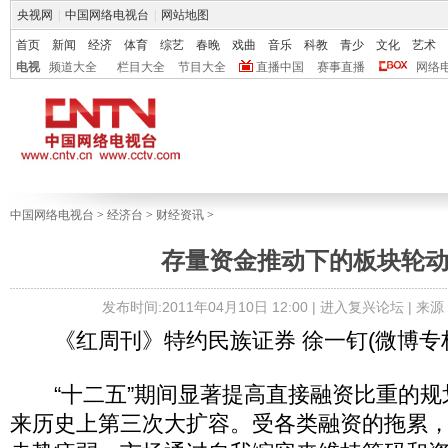
央视网
|
中国网络电视台
|
网站地图
首页
新闻
经济
体育
综艺
春晚
戏曲
音乐
科教
青少
文化
艺术
电视
频道大全
栏目大全
节目大全
直播中国
赛事直播
网络
中国网络电视台
>
经济台
>
财经资讯
>
存量资金推动下的板块轮
发布时间:2011年04月10日 12:00 |
进入复兴论坛
| 来
《红周刊》特约民族证券 徐一钉(微博专
“十二五”期间显著提高直接融资比重的规
来历史上第三次大扩容。受各类融资的拖累，2