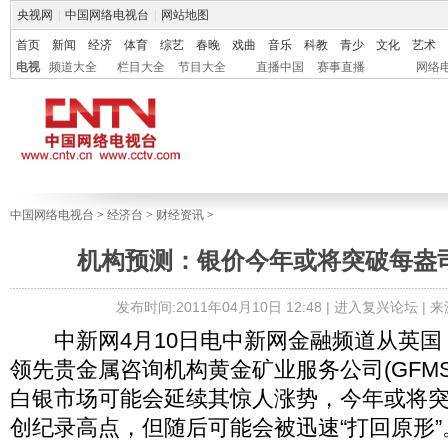
央视网
|
中国网络电视台
|
网站地图
首页
新闻
经济
体育
综艺
春晚
戏曲
音乐
科教
青少
文化
艺术
电视
频道大全
栏目大全
节目大全
直播中国
赛事直播
网络
中国网络电视台
>
经济台
>
财经资讯
>
机构预测：银价今年或将突破每盎司
发布时间:2011年04月10日 12:48 |
进入复兴论坛
| 
中新网4月10日电中新网金融频道从英国
领先贵金属咨询机构黄金矿业服务公司(GFM
白银市场可能会延续其惊人涨势，今年或将突
创纪录高点，但随后可能会被迅速“打回原形”