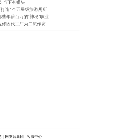
银 当下有赚头
0万打造4个五星级旅游厕所
那些年薪百万的“神秘”职业
返修因代工厂为二流作坊
意
|
网友智囊团
|
客服中心