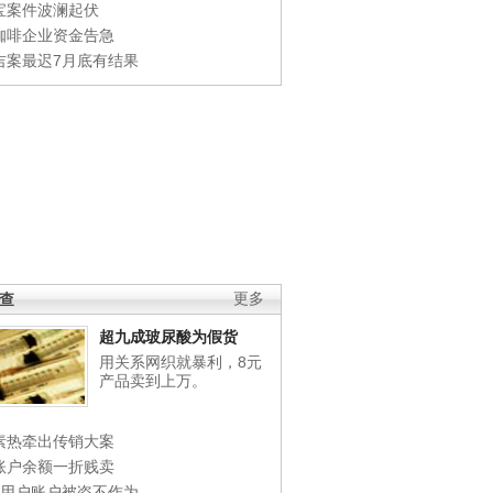
宝案件波澜起伏
咖啡企业资金告急
吉案最迟7月底有结果
调查
更多
超九成玻尿酸为假货
用关系网织就暴利，8元
产品卖到上万。
素热牵出传销大案
账户余额一折贱卖
店用户账户被盗不作为