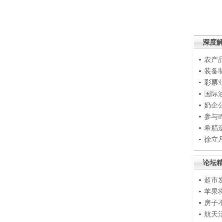
深度
农产
装备
彩票
国际
奶企
参与
希腊
徐立
论坛
超市
苹果
房子
航天