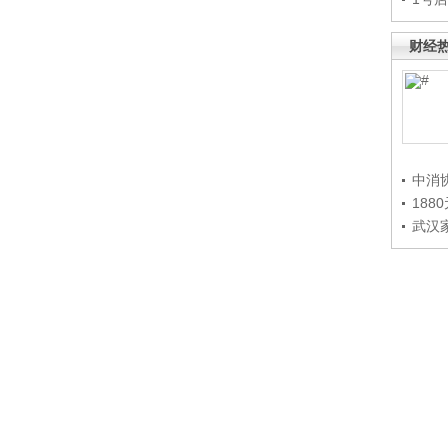
财经
中消
188
武汉