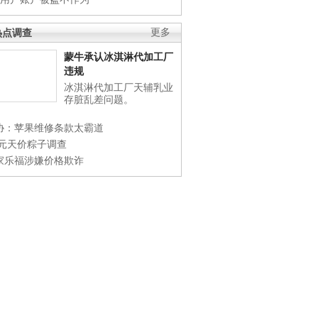
热点调查
更多
蒙牛承认冰淇淋代加工厂
违规
冰淇淋代加工厂天辅乳业
存脏乱差问题。
协：苹果维修条款太霸道
0元天价粽子调查
家乐福涉嫌价格欺诈