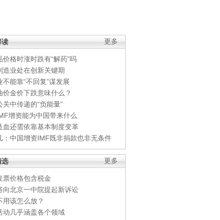
解读
更多
品价格时涨时跌有“解药”吗
制造业处在创新关键期
业不能靠“不回复”谋发展
油价金价下跌意味什么？
公关中传递的“负能量”
IMF增资能为中国带来什么
造血还需依靠基本制度变革
凡：中国增资IMF既非捐款也非无条件
精选
更多
发票价格包含税金
将向北京一中院提起新诉讼
不用该怎么放？
活动几乎涵盖各个领域