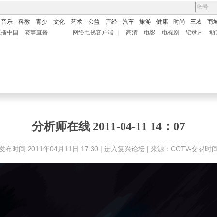
音乐
科教
青少
文化
艺术
公益
产经
汽车
旅游
健康
时尚
三农
商
直播中国
赛事直播
网络电视客户端
|
高清
电影
电视剧
纪录片
动
分析师在线 2011-04-11 14：07
发布时间:2011年04月11日 17:30 |
进入复兴论坛
| 来源：CCTV-交易时