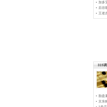
加多
后谷
王老
315
胎盘
京东
1号