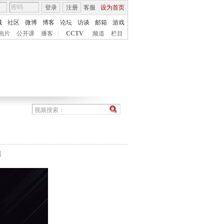
登录
注册
客服
设为首页
城
社区
微博
博客
论坛
访谈
邮箱
游戏
画片
公开课
播客
|
CCTV
频道
栏目
间