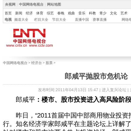
央视网
|
中国网络电视台
|
网站地图
首页
新闻
经济
体育
综艺
春晚
戏曲
音乐
科教
青少
文化
艺术
电视
频道大全
栏目大全
节目大全
直播中国
赛事直播
网络
中国网络电视台
>
经济台
>
股票
>
郎咸平抛股市危机论
发布时间:2011年04月13日 15:47 |
进入复兴论坛
|
郎咸平
：楼市、股市投资进入高风险阶
昨日，“2011首届中国中部商用物业投资
行。知名经济学家郎咸平在主题论坛上详解