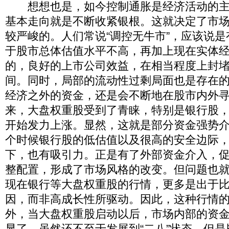
想想也是，如今控制通胀是经济活动的主
基本走向就是不断收紧银根。这就决定了市
较严峻的。人们常说“调控无牛市”，应该说
于股市总体估值水平不高，再加上现在实体
的，良好的上市公司效益，在相当程度上封
间。同时，局部的流动性过剩局面也是存在
经济之外的资金，还是会不断地在股市内外
来，大盘权重股受到了青睐，特别是银行股
开始发力上涨。显然，这就是部分资金强势
个时候银行股的低估值以及很高的安全边际
下，也有吸引力。正是有了外部资金介入，
整配置，形成了市场风格的改变。但问题也
现在银行等大盘权重股的行情，更多是出于
因，而非高成长性所驱动。因此，这种行情
外，当大盘权重股启动以后，市场内部的资
显了，虽然还不至于发展到“二八”状态，但