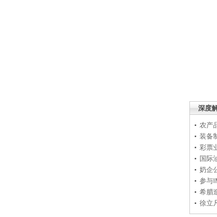
深度
农产
装备
彩票
国际
奶企
参与
希腊
徐立