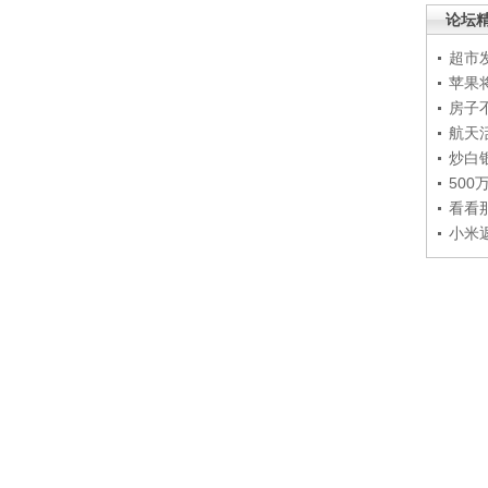
论坛
超市
苹果
房子
航天
炒白
50
看看
小米