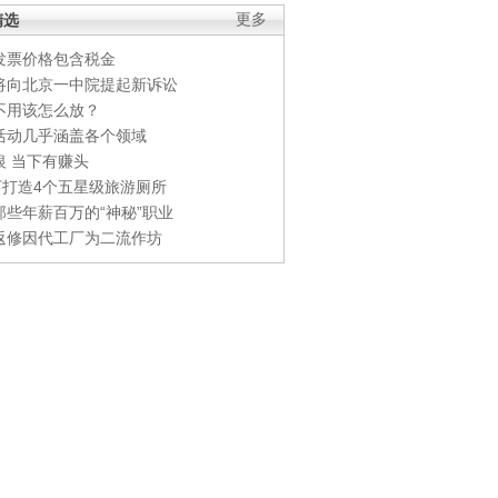
精选
更多
发票价格包含税金
将向北京一中院提起新诉讼
不用该怎么放？
活动几乎涵盖各个领域
银 当下有赚头
0万打造4个五星级旅游厕所
那些年薪百万的“神秘”职业
返修因代工厂为二流作坊