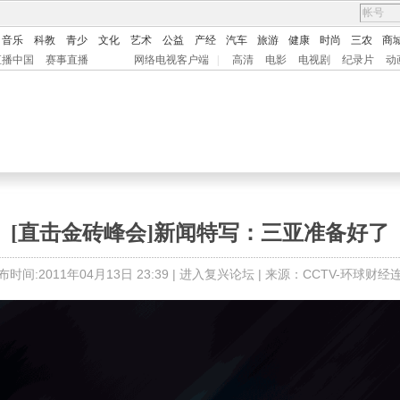
音乐
科教
青少
文化
艺术
公益
产经
汽车
旅游
健康
时尚
三农
商
直播中国
赛事直播
网络电视客户端
|
高清
电影
电视剧
纪录片
动
[直击金砖峰会]新闻特写：三亚准备好了
布时间:2011年04月13日 23:39 |
进入复兴论坛
| 来源：CCTV-环球财经