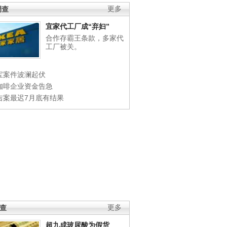
调查
更多
宜家代工厂成“弃妇”
合作存霸王条款，多家代
工厂被关。
宝案件波澜起伏
咖啡企业资金告急
吉案最迟7月底有结果
调查
更多
超九成玻尿酸为假货