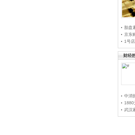
胎盘
京东
1号
财经
中消
188
武汉