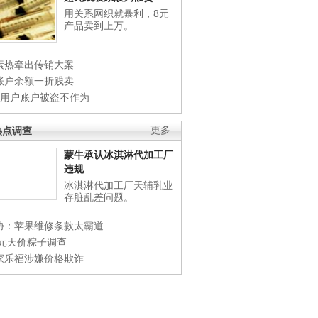
用关系网织就暴利，8元
产品卖到上万。
素热牵出传销大案
账户余额一折贱卖
店用户账户被盗不作为
热点调查
更多
蒙牛承认冰淇淋代加工厂
违规
冰淇淋代加工厂天辅乳业
存脏乱差问题。
协：苹果维修条款太霸道
0元天价粽子调查
家乐福涉嫌价格欺诈