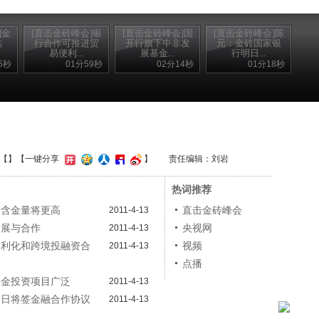
]金
[直击金砖峰会]银
[直击金砖峰会]国
[直击金砖峰会]陈
共
行合作可推进贸
开行旗下中非发
元：金砖国家银
易便利...
展基金...
行明日...
5秒
01分59秒
02分14秒
01分18秒
【
】
【一键分享
】
责任编辑：刘岩
热词推荐
“含金量将更高
直击金砖峰会
2011-4-13
发展与合作
央视网
2011-4-13
便利化和跨境投融资合
视频
2011-4-13
点播
基金投资项目广泛
2011-4-13
明日将签金融合作协议
2011-4-13