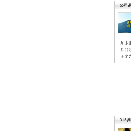
公司
加多
后谷
王老
315