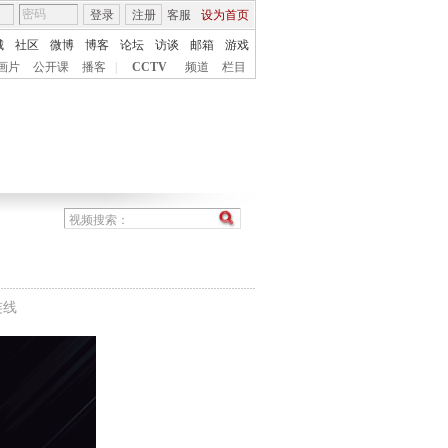
登录
注册
客服
设为首页
城
社区
微博
博客
论坛
访谈
邮箱
游戏
画片
公开课
播客
|
CCTV
频道
栏目
连线