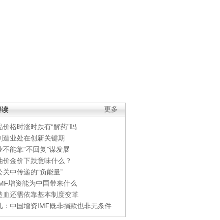
解读
更多
品价格时涨时跌有“解药”吗
制造业处在创新关键期
业不能靠“不回复”谋发展
油价金价下跌意味什么？
公关中传递的“负能量”
IMF增资能为中国带来什么
造血还需依靠基本制度变革
凡：中国增资IMF既非捐款也非无条件