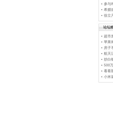
参与
希腊
徐立
论坛
超市
苹果
房子
航天
炒白
50
看看
小米