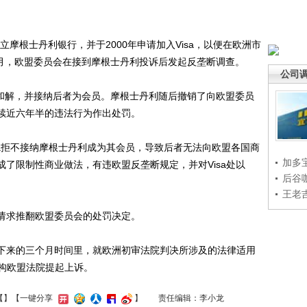
摩根士丹利银行，并于2000年申请加入Visa，以便在欧洲市
年4月，欧盟委员会在接到摩根士丹利投诉后发起反垄断调查。
公司
成和解，并接纳后者为会员。摩根士丹利随后撤销了向欧盟委员
持续近六年半的违法行为作出处罚。
sa拒不接纳摩根士丹利成为其会员，导致后者无法向欧盟各国商
加多
成了限制性商业做法，有违欧盟反垄断规定，并对Visa处以
后谷
王老
请求推翻欧盟委员会的处罚决定。
下来的三个月时间里，就欧洲初审法院判决所涉及的法律适用
构欧盟法院提起上诉。
【
】
【一键分享
】
责任编辑：李小龙