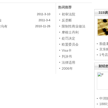
热词推荐
315
初审法院
2011-3-10
金
反垄断
2011-3-4
虚乌有
限制性商业做法
2010-11-26
摩根士丹利
处罚决定
胎盘
欧盟委员会
京东
Visa卡
1号
判决书
法律适用
财经
2006年
中消
188