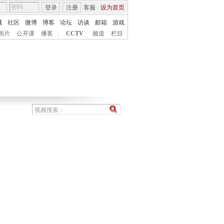
登录
注册
客服
设为首页
城
社区
微博
博客
论坛
访谈
邮箱
游戏
画片
公开课
播客
|
CCTV
频道
栏目