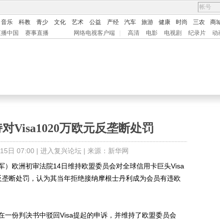
音乐
科教
青少
文化
艺术
公益
产经
汽车
旅游
健康
时尚
三农
商
直播中国
赛事直播
网络电视客户端
|
高清
电影
电视剧
纪录片
动
Visa1020万欧元反垄断处罚
日 07:00 |
进入复兴论坛
| 来源：新华网
）欧洲初审法院14日维持欧盟委员会对全球信用卡巨头Visa
元）反垄断处罚，认为其当年拒绝接纳摩根士丹利成为会员有违欧
份判决书中驳回Visa提起的申诉，并维持了欧盟委员会