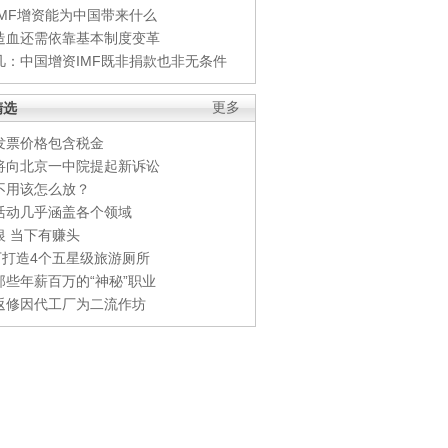
IMF增资能为中国带来什么
造血还需依靠基本制度变革
凡：中国增资IMF既非捐款也非无条件
精选
更多
发票价格包含税金
将向北京一中院提起新诉讼
不用该怎么放？
活动几乎涵盖各个领域
银 当下有赚头
0万打造4个五星级旅游厕所
那些年薪百万的“神秘”职业
返修因代工厂为二流作坊