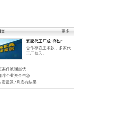
调查
更多
宜家代工厂成“弃妇”
合作存霸王条款，多家代
工厂被关。
宝案件波澜起伏
咖啡企业资金告急
吉案最迟7月底有结果