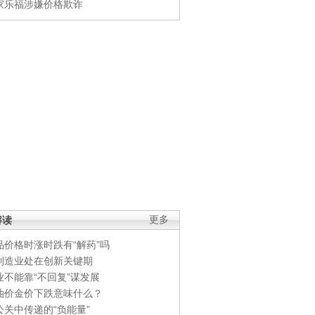
家乐福涉嫌价格欺诈
解读
更多
品价格时涨时跌有“解药”吗
制造业处在创新关键期
业不能靠“不回复”谋发展
油价金价下跌意味什么？
公关中传递的“负能量”