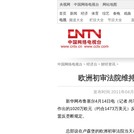
央视网
|
中国网络电视台
|
网站地图
首页
新闻
经济
体育
综艺
春晚
戏曲
电视
频道大全
栏目大全
节目大全
中国网络电视台
>
经济台
>
财经资讯
>
欧洲初审法院维持对
发布时间:2011年04月15
新华网布鲁塞尔4月14日电（记者 尚军
作出的1020万欧元（约合1473万美
盟反垄断规定。
总部设在卢森堡的欧洲初审法院当天在一