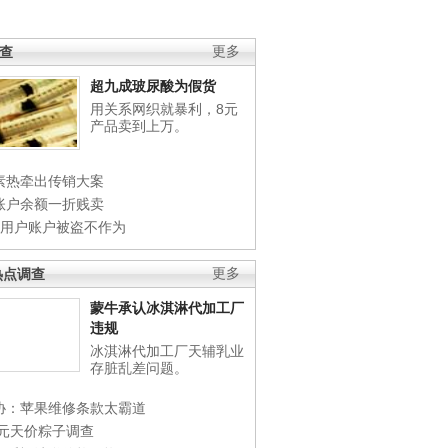
调查
更多
超九成玻尿酸为假货
用关系网织就暴利，8元
产品卖到上万。
素热牵出传销大案
账户余额一折贱卖
店用户账户被盗不作为
热点调查
更多
蒙牛承认冰淇淋代加工厂
违规
冰淇淋代加工厂天辅乳业
存脏乱差问题。
协：苹果维修条款太霸道
0元天价粽子调查