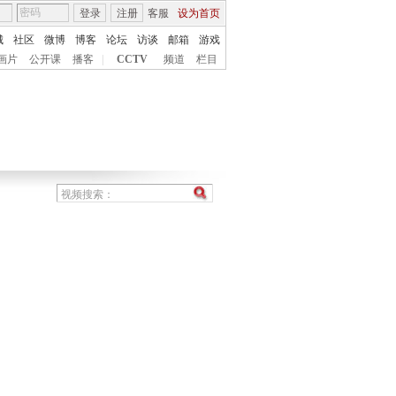
登录
注册
客服
设为首页
城
社区
微博
博客
论坛
访谈
邮箱
游戏
画片
公开课
播客
|
CCTV
频道
栏目