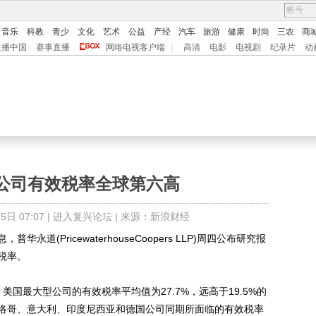
音乐
科教
青少
文化
艺术
公益
产经
汽车
旅游
健康
时尚
三农
商
直播中国
赛事直播
网络电视客户端
|
高清
电影
电视剧
纪录片
动
公司有效税率全球第六高
日 07:07 |
进入复兴论坛
| 来源：新浪财经
道(PricewaterhouseCoopers LLP)周四公布研究报
税率。
美国最大型公司的有效税率平均值为27.7%，远高于19.5%的
洛哥、意大利、印度尼西亚和德国公司同期所面临的有效税率