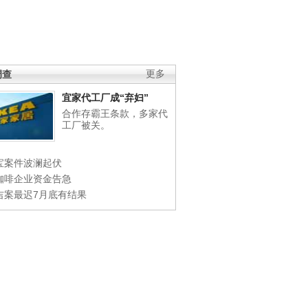
调查
更多
宜家代工厂成“弃妇”
合作存霸王条款，多家代
工厂被关。
宝案件波澜起伏
咖啡企业资金告急
吉案最迟7月底有结果