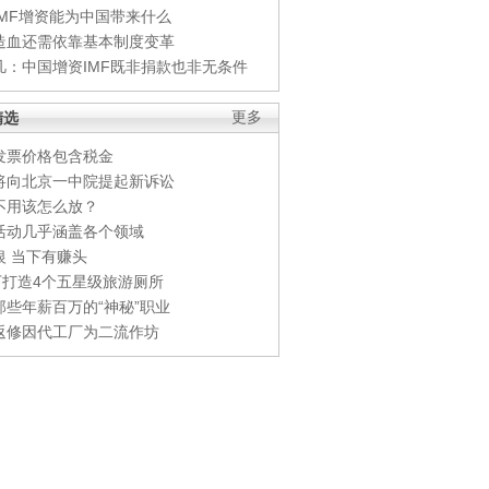
IMF增资能为中国带来什么
造血还需依靠基本制度变革
凡：中国增资IMF既非捐款也非无条件
精选
更多
发票价格包含税金
将向北京一中院提起新诉讼
不用该怎么放？
活动几乎涵盖各个领域
银 当下有赚头
0万打造4个五星级旅游厕所
那些年薪百万的“神秘”职业
返修因代工厂为二流作坊