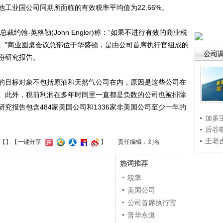
工业国公司同期所面临的有效税率平均值为22.66%。
e)总裁约翰-英格勒(John Engler)称：“如果不进行有效的商业税
。”商业圆桌会议总部位于华盛顿，是由公司首席执行官组成的
公司
份研究报告。
目标对象不包括原油和天然气公司在内，原因是这些公司在
。此外，税前利润在多年时间里一直都是负数的公司也被排除
究报告包含484家美国公司和1336家非美国公司至少一年的
加多
后谷
王老
【
】
【一键分享
】
责任编辑：刘名
热词推荐
税率
美国公司
公司首席执行官
普华永道