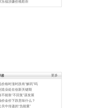
家乐福涉嫌价格欺诈
解读
更多
品价格时涨时跌有“解药”吗
制造业处在创新关键期
业不能靠“不回复”谋发展
油价金价下跌意味什么？
公关中传递的“负能量”