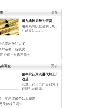
调查
更多
超九成玻尿酸为假货
用关系网织就暴利，8元
产品卖到上万。
素热牵出传销大案
账户余额一折贱卖
店用户账户被盗不作为
热点调查
更多
蒙牛承认冰淇淋代加工厂
违规
冰淇淋代加工厂天辅乳业
存脏乱差问题。
协：苹果维修条款太霸道
0元天价粽子调查