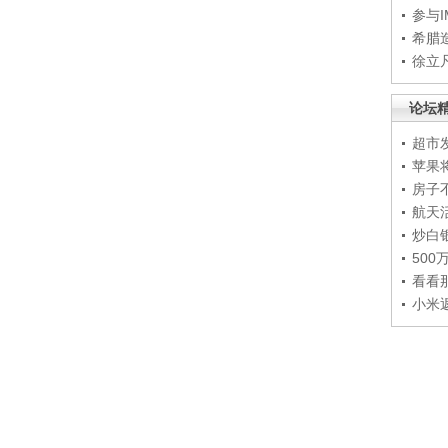
参与
希腊
徐立
论坛
超市
苹果
房子
航天
炒白
50
看看
小米