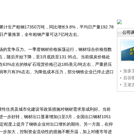
产粗钢17350万吨，同比增长9.8%，平均日产量192.78
公司
份日产量推算，全年粗钢产量可达7亿吨左右。
的竞争压力。一季度钢材价格振荡运行，钢材综合价格指数
31点，随后开始下降，至3月底跌至131.95点。当前煤炭价格处
63%左右的铁矿石现货价格已达185美元/吨左右，严重挤压
加多
润率只有3%左右。为降低成本压力，部分钢铁企业已停止进口
后谷
王老
障性住房及城市化建设等政策措施对钢材需求形成利好。当前
一步好转，钢材出口显著增加(1至3月，全国出口钢材1051
在一定程度上提升了钢铁企业对出口增长的期待。另一方面，在抑
一步加大，控制资金流动性的措施不断升温，加上对楼市等进