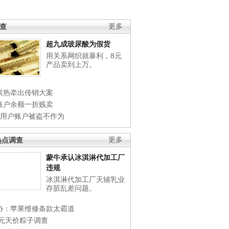
调查
更多
超九成玻尿酸为假货
用关系网织就暴利，8元
产品卖到上万。
素热牵出传销大案
账户余额一折贱卖
店用户账户被盗不作为
热点调查
更多
蒙牛承认冰淇淋代加工厂
违规
冰淇淋代加工厂天辅乳业
存脏乱差问题。
协：苹果维修条款太霸道
0元天价粽子调查