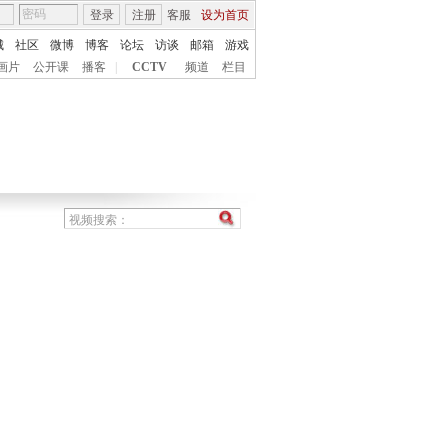
登录
注册
客服
设为首页
城
社区
微博
博客
论坛
访谈
邮箱
游戏
画片
公开课
播客
|
CCTV
频道
栏目