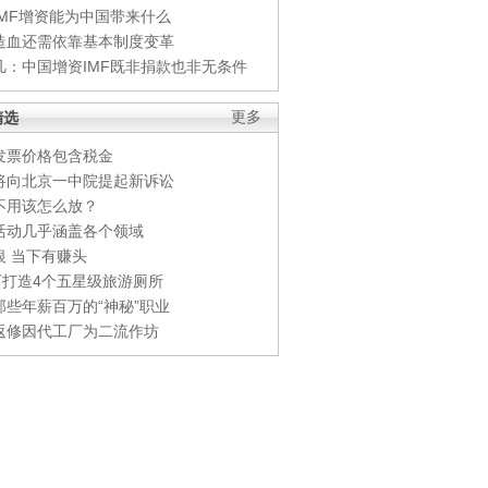
IMF增资能为中国带来什么
造血还需依靠基本制度变革
凡：中国增资IMF既非捐款也非无条件
精选
更多
发票价格包含税金
将向北京一中院提起新诉讼
不用该怎么放？
活动几乎涵盖各个领域
银 当下有赚头
0万打造4个五星级旅游厕所
那些年薪百万的“神秘”职业
返修因代工厂为二流作坊