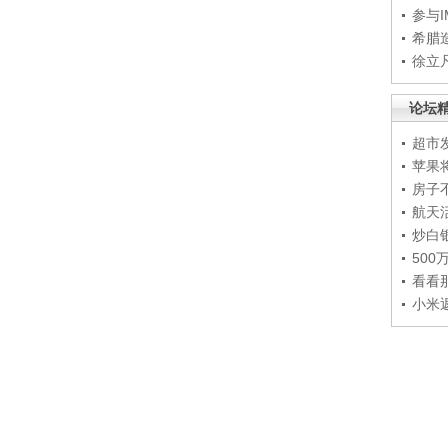
参与
希腊
徐立
论坛
超市
苹果
房子
航天
炒白
50
看看
小米