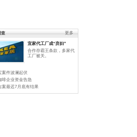
调查
更多
宜家代工厂成“弃妇”
合作存霸王条款，多家代
工厂被关。
宝案件波澜起伏
咖啡企业资金告急
吉案最迟7月底有结果