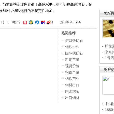
。当前钢铁企业库存处于高位水平，生产仍在高速增长，资
步加剧，钢铁运行的不稳定性增加。
315
【
】
【一键分享
】
责任编辑：刘名
热词推荐
进口铁矿石
胎盘
钢铁企业
京东
国际铁矿石
1号
粗钢产量
现货价格
财经
钢铁产量
钢铁产业
钢材出口
同比增长
出口钢材
中消
188