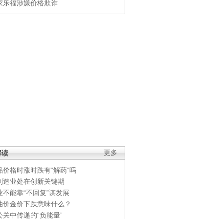
家乐福涉嫌价格欺诈
解读
更多
品价格时涨时跌有“解药”吗
制造业处在创新关键期
业不能靠“不回复”谋发展
油价金价下跌意味什么？
公关中传递的“负能量”