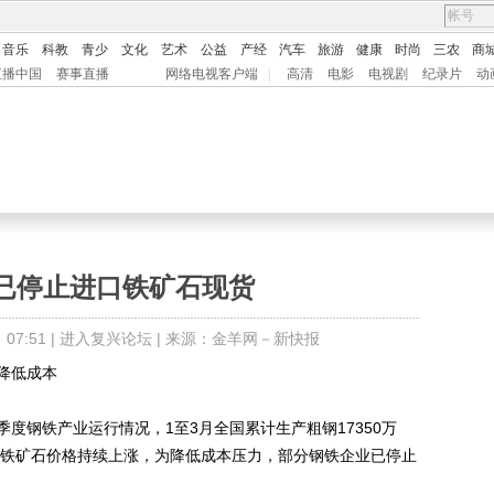
音乐
科教
青少
文化
艺术
公益
产经
汽车
旅游
健康
时尚
三农
商
直播中国
赛事直播
网络电视客户端
|
高清
电影
电视剧
纪录片
动
已停止进口铁矿石现货
7:51 |
进入复兴论坛
| 来源：金羊网－新快报
降低成本
度钢铁产业运行情况，1至3月全国累计生产粗钢17350万
国际铁矿石价格持续上涨，为降低成本压力，部分钢铁企业已停止