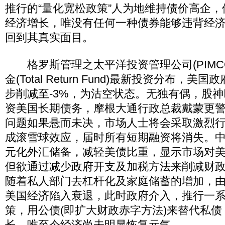
推行的“量化宽松政策”人为地维持债价高企
经济增长，唯没有任何一种债券能够违背经
回到其真实面目。
格罗斯管理之太平洋投资管理公司(PIMC
金(Total Return Fund)最新投资分布，
步削减至-3%，为沽空状态。无独有偶，股
资美国长期债务，摩根大通行政总裁戴蒙更
问题如果悬而未决，市场人士将会采取激烈
成滚雪球效应，届时所有短期融资将消失。中
元化外汇储备，减轻美债比重，显示市场对
但欲通过减少政府开支及加税方法来削减财
随着私人部门去杠杆化及家庭储蓄的增加，
美国经济陷入衰退，此时政府介入，推行一
策，用公债(即扩大财政赤字方法)来替代私
长，唯至今经济尚未明显恢复元气。