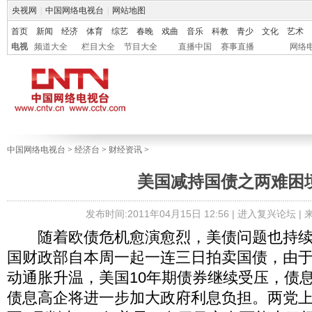
央视网
|
中国网络电视台
|
网站地图
首页
新闻
经济
体育
综艺
春晚
戏曲
音乐
科教
青少
文化
艺术
电视
频道大全
栏目大全
节目大全
直播中国
赛事直播
网络
中国网络电视台
>
经济台
>
财经资讯
>
美国减持国债之两难困
发布时间:2011年04月15日 12:56 |
进入复兴论坛
|
随着欧债危机愈演愈烈，美债问题也持续
国财政部自本周一起一连三日拍卖国债，由
动通胀升温，美国10年期债券继续受压，债息最
债息高企将进一步加大政府利息负担。两党上