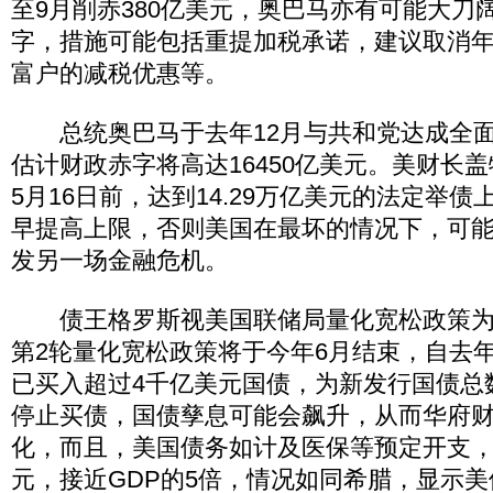
至9月削赤380亿美元，奥巴马亦有可能大刀
字，措施可能包括重提加税承诺，建议取消年
富户的减税优惠等。
总统奥巴马于去年12月与共和党达成全面
估计财政赤字将高达16450亿美元。美财长
5月16日前，达到14.29万亿美元的法定举
早提高上限，否则美国在最坏的情况下，可
发另一场金融危机。
债王格罗斯视美国联储局量化宽松政策为“
第2轮量化宽松政策将于今年6月结束，自去年
已买入超过4千亿美元国债，为新发行国债总
停止买债，国债孳息可能会飙升，从而华府
化，而且，美国债务如计及医保等预定开支，
元，接近GDP的5倍，情况如同希腊，显示