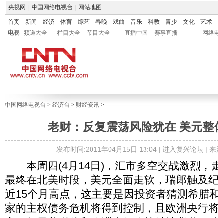
央视网
|
中国网络电视台
|
网站地图
首页
新闻
经济
体育
综艺
春晚
戏曲
音乐
科教
青少
文化
艺术
电视
频道大全
栏目大全
节目大全
直播中国
赛事直播
网络
中国网络电视台
>
经济台
>
财经资讯
>
老财：反复震荡风险犹在 美元整
发布时间:2011年04月15日 13:04 |
进入复兴论坛
| 
本周四(4月14日)，汇市多空交战激烈，
最终在北美时段，美元全面走软，瑞郎触及
近15个月高点，这主要是因投资者猜测希腊
家的主权债务危机将得到控制，且欧洲央行