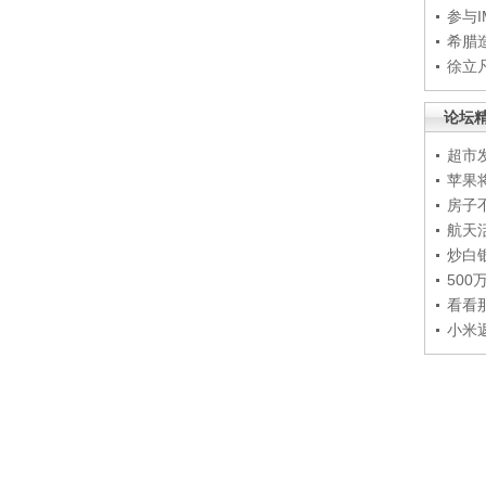
参与
希腊
徐立
论坛
超市
苹果
房子
航天
炒白
50
看看
小米