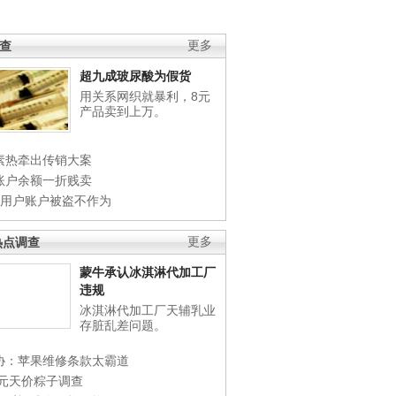
调查
更多
超九成玻尿酸为假货
用关系网织就暴利，8元
产品卖到上万。
素热牵出传销大案
账户余额一折贱卖
店用户账户被盗不作为
热点调查
更多
蒙牛承认冰淇淋代加工厂
违规
冰淇淋代加工厂天辅乳业
存脏乱差问题。
协：苹果维修条款太霸道
0元天价粽子调查