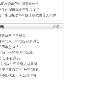
IMF增资能为中国带来什么
造血还需依靠基本制度变革
凡：中国增资IMF既非捐款也非无条件
精选
更多
发票价格包含税金
将向北京一中院提起新诉讼
不用该怎么放？
活动几乎涵盖各个领域
银 当下有赚头
0万打造4个五星级旅游厕所
那些年薪百万的“神秘”职业
返修因代工厂为二流作坊