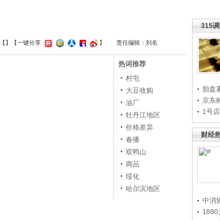
315
【
】
【一键分享
】
责任编辑：刘名
热词推荐
村屯
胎盘
大豆收购
京东
油厂
1号
牡丹江地区
价格差异
财经
春播
双鸭山
商品
绥化
哈尔滨地区
中消
188