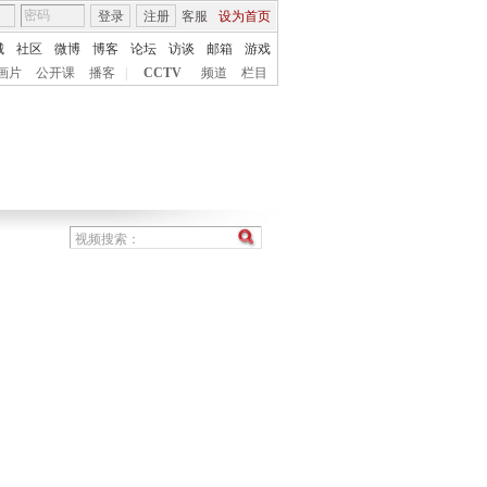
登录
注册
客服
设为首页
城
社区
微博
博客
论坛
访谈
邮箱
游戏
画片
公开课
播客
|
CCTV
频道
栏目