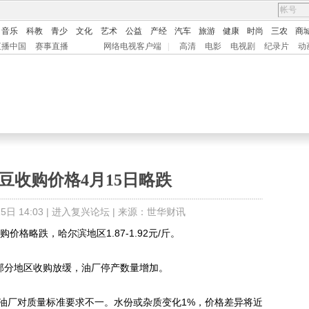
音乐
科教
青少
文化
艺术
公益
产经
汽车
旅游
健康
时尚
三农
商
直播中国
赛事直播
网络电视客户端
|
高清
电影
电视剧
纪录片
动
豆收购价格4月15日略跌
日 14:03 |
进入复兴论坛
| 来源：世华财讯
格略跌，哈尔滨地区1.87-1.92元/斤。
部分地区收购放缓，油厂停产数量增加。
油厂对质量标准要求不一。水份或杂质变化1%，价格差异将近