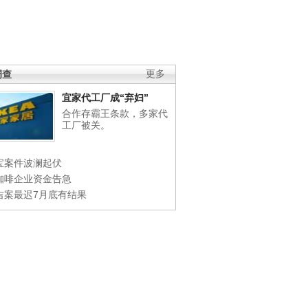
调查
更多
宜家代工厂成“弃妇”
合作存霸王条款，多家代
工厂被关。
宝案件波澜起伏
咖啡企业资金告急
吉案最迟7月底有结果