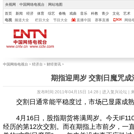
央视网
|
中国网络电视台
|
网站地图
首页
新闻
经济
体育
综艺
春晚
戏曲
音乐
科教
青少
文化
艺术
电视
频道大全
栏目大全
节目大全
直播中国
赛事直播
网络
中国网络电视台
>
经济台
>
财经资讯
>
期指迎周岁 交割日魔咒成
发布时间:2011年04月15日 14:28 |
进入复兴论坛
|
交割日通常能平稳度过，市场已显露成
4月16日，股指期货将满周岁。今天IF11
经历的第12次交割。而在期指上市前夕，一