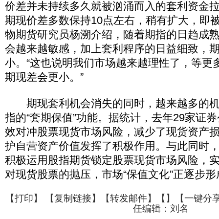
价差并未持续多久就被汹涌而入的套利资金
期现价差多数保持10点左右，稍有扩大，即被
物期货研究员杨溯介绍，随着期指的日趋成
会越来越敏感，加上套利程序的日益细致，
小。“这也说明我们市场越来越理性了，等更
期现差会更小。”
期现套利机会消失的同时，越来越多的机
指的“套期保值”功能。据统计，去年29家证
效对冲股票现货市场风险，减少了现货资产损
护自营资产价值发挥了积极作用。与此同时
积极运用股指期货锁定股票现货市场风险，
对现货股票的抛压，市场“保值文化”正逐步形
【
打印
】 【
复制链接
】【
转发邮件
】【
】
【一键分
任编辑：刘名