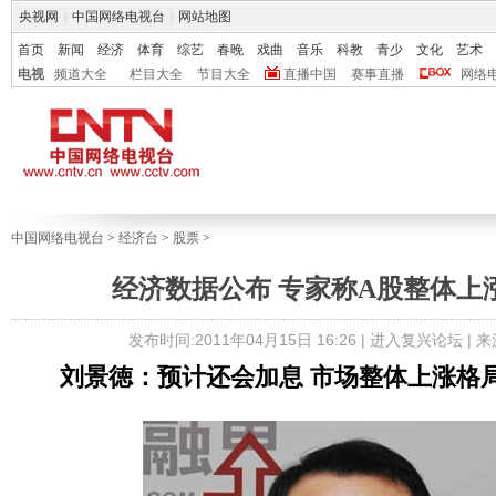
央视网
|
中国网络电视台
|
网站地图
首页
新闻
经济
体育
综艺
春晚
戏曲
音乐
科教
青少
文化
艺术
电视
频道大全
栏目大全
节目大全
直播中国
赛事直播
网络
中国网络电视台
>
经济台
>
股票
>
经济数据公布 专家称A股整体上
发布时间:2011年04月15日 16:26 |
进入复兴论坛
| 
刘景徳：预计还会加息 市场整体上涨格