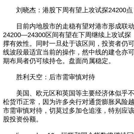
刘晓杰：港股下周有望上攻试探24200点
目前内地股市的走稳有望对港市形成联动
24200—24300区间有望在下周继续上攻试
撑有效性。同时一旦处于该区间，投资者仍
线波段最适宜当前的操作，然中线的建仓亦
期布局者仍可续持仓。盘面尚属稳定。
胜利天空：后市需审慎对待
美国、欧元区和英国等主要经济体似乎不
松货币正常，因为许多央行对通货膨胀风险
市需审慎对待，切莫过多加仓追涨，特别应
股投资份额。