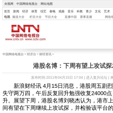
央视网
|
中国网络电视台
|
网站地图
首页
新闻
经济
体育
综艺
春晚
戏曲
音乐
科教
青少
文化
艺术
电视
频道大全
栏目大全
节目大全
直播中国
赛事直播
网络
中国网络电视台
>
经济台
>
财经资讯
>
港股名博：下周有望上攻试探24
发布时间:2011年04月15日 17:04 |
进入复兴论坛
|
新浪财经讯 4月15日消息，港股周五剧
失守两万四，午后反复回升勉强收复24000
升。展望下周，港股名博刘晓杰认为，港市上行24
间有望在下周继续上攻试探，并检验该平台