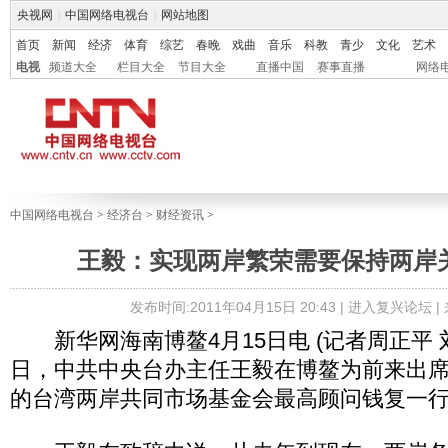
央视网
|
中国网络电视台
|
网站地图
首页
新闻
经济
体育
综艺
春晚
戏曲
音乐
科教
青少
文化
艺术
电视
频道大全
栏目大全
节目大全
直播中国
赛事直播
网络
中国网络电视台
>
经济台
>
财经资讯
>
王毅：实现两岸繁荣需要保持两岸
发布时间:2011年04月15日 20:43 |
进入复兴论坛
|
新华网海南博鳌4月15日电 (记者周正平 刘
日，中共中央台办主任王毅在博鳌为前来出
的台湾两岸共同市场基金会最高顾问钱复一