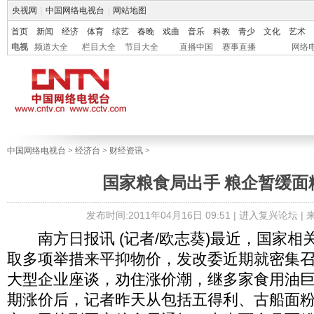
央视网
|
中国网络电视台
|
网站地图
首页
新闻
经济
体育
综艺
春晚
戏曲
音乐
科教
青少
文化
艺术
电视
频道大全
栏目大全
节目大全
直播中国
赛事直播
网络
中国网络电视台
>
经济台
>
财经资讯
>
国家粮食局出手 粮企暂缓面
发布时间:2011年04月16日 09:51 |
进入复兴论坛
|
南方日报讯 (记者/欧志葵)最近，国家相
取多项举措来平抑物价，发改委近期就密集
大型企业座谈，劝住涨价潮，继多家食用油
期涨价后，记者昨天从包括五得利、古船面