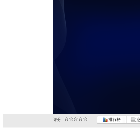
评分
排行榜
意