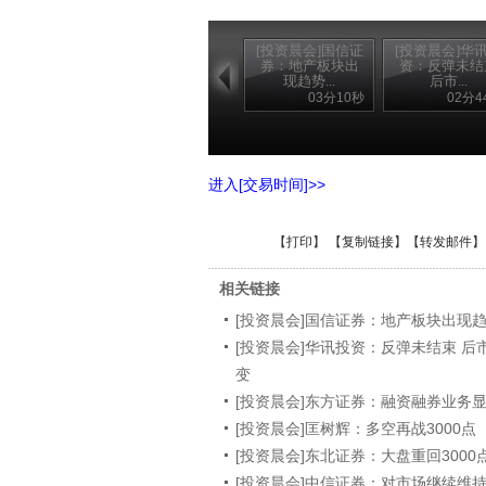
[投资晨会]国信证
[投资晨会]华
券：地产板块出
资：反弹未结
现趋势...
后市...
03分10秒
02分4
进入[交易时间]>>
【
打印
】 【
复制链接
】【
转发邮件
】
相关链接
[投资晨会]国信证券：地产板块出现
[投资晨会]华讯投资：反弹未结束 后市
变
[投资晨会]东方证券：融资融券业务
[投资晨会]匡树辉：多空再战3000点
[投资晨会]东北证券：大盘重回3000
[投资晨会]中信证券：对市场继续维