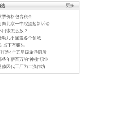
精选
更多
发票价格包含税金
将向北京一中院提起新诉讼
不用该怎么放？
活动几乎涵盖各个领域
银 当下有赚头
0万打造4个五星级旅游厕所
那些年薪百万的“神秘”职业
返修因代工厂为二流作坊