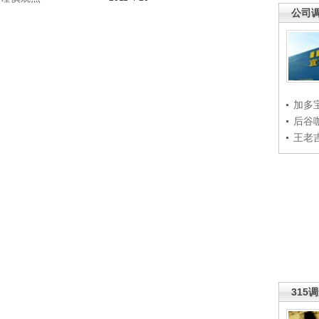
公司
加多
后谷
王老
315