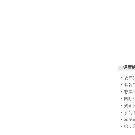
深度
农产
装备
彩票
国际
奶企
参与
希腊
徐立