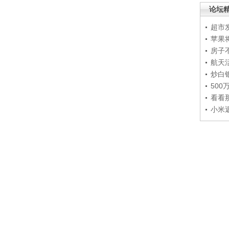
论坛
超市
苹果
房子
航天
炒白
50
看看
小米