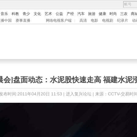
音乐
科教
青少
文化
艺术
公益
产经
汽车
旅游
健康
时尚
三农
商
直播中国
赛事直播
网络电视客户端
|
高清
电影
电视剧
纪录片
动
晨会]盘面动态：水泥股快速走高 福建水泥
发布时间:2011年04月20日 11:53 |
进入复兴论坛
| 来源：CCTV-交易时