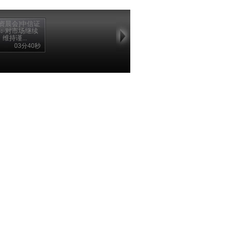
投资晨会]中信证
：对市场继续
维持谨...
03分40秒