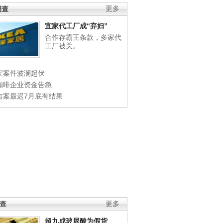
调查
更多
宜家代工厂成“弃妇”
合作存霸王条款，多家代
工厂被关。
宝案件波澜起伏
咖啡企业资金告急
吉案最迟7月底有结果
调查
更多
超九成玻尿酸为假货