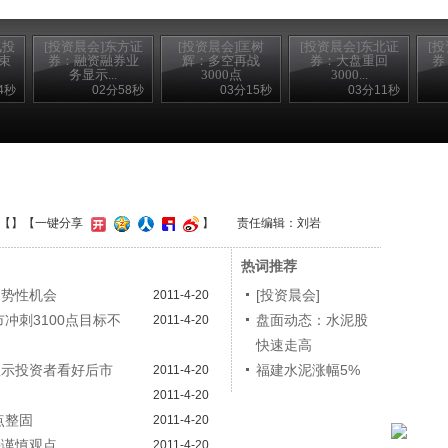
讯投
[投资晨会]东方证
[投资晨会]匡树
[投资晨会]东北证
[
束
券：融资融券业
辉：多空再战
券：大盘重回
券
务显示...
3000点
3000...
4秒
02分58秒
03分15秒
03分11秒
【
】
【一键分享
】
责任编辑：刘岩
热词推荐
趋势性机会
[投资晨会]
2011-4-20
冲刺3100点目标不
盘面动态：水泥股
2011-4-20
快速走高
显示投资者看好后市
福建水泥涨幅5%
2011-4-20
2011-4-20
点整固
2011-4-20
持谨慎观点
2011-4-20