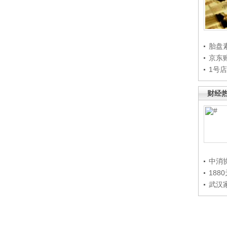
胎盘
京东
1号
财经
中消
188
武汉