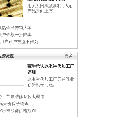
用关系网织就暴利，8元
产品卖到上万。
素热牵出传销大案
账户余额一折贱卖
店用户账户被盗不作为
热点调查
更多
蒙牛承认冰淇淋代加工厂
违规
冰淇淋代加工厂天辅乳业
存脏乱差问题。
协：苹果维修条款太霸道
0元天价粽子调查
家乐福涉嫌价格欺诈