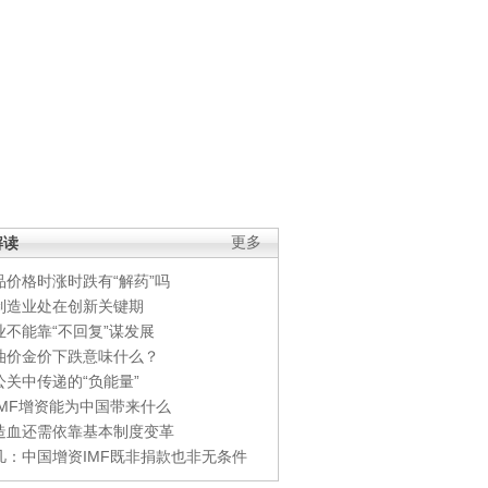
解读
更多
品价格时涨时跌有“解药”吗
制造业处在创新关键期
业不能靠“不回复”谋发展
油价金价下跌意味什么？
公关中传递的“负能量”
IMF增资能为中国带来什么
造血还需依靠基本制度变革
凡：中国增资IMF既非捐款也非无条件