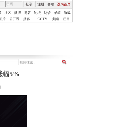
登录
注册
客服
设为首页
城
社区
微博
博客
论坛
访谈
邮箱
游戏
画片
公开课
播客
|
CCTV
频道
栏目
涨幅5%
间