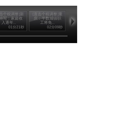
直击个税调整]新
[直击个税调整]重
[直击个税调整]胡
特写：家庭收
庆：半数城镇职
怡建：个税调整
入逐年...
工将免...
与物价...
01分21秒
02分09秒
08分43秒