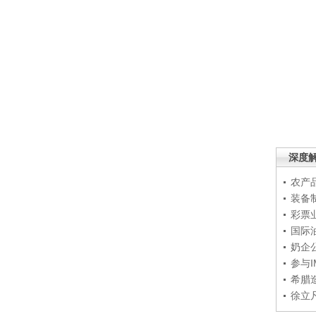
深度
农产
装备
彩票
国际
奶企
参与
希腊
徐立