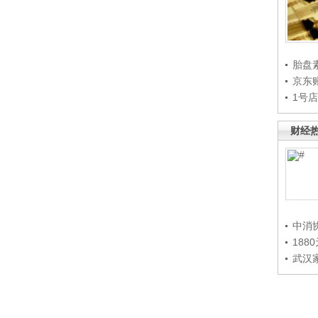
胎盘
京东
1号
财经
中消
188
武汉