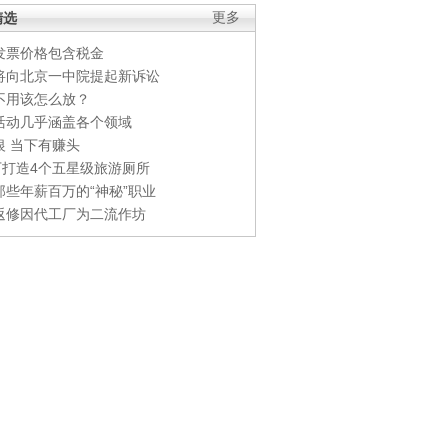
精选
更多
发票价格包含税金
将向北京一中院提起新诉讼
不用该怎么放？
活动几乎涵盖各个领域
银 当下有赚头
0万打造4个五星级旅游厕所
那些年薪百万的“神秘”职业
返修因代工厂为二流作坊