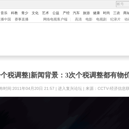
音乐
科教
青少
文化
艺术
公益
产经
汽车
旅游
健康
时尚
三农
商
直播中国
赛事直播
网络电视客户端
|
高清
电影
电视剧
纪录片
动
击个税调整]新闻背景：3次个税调整都有物
布时间:2011年04月20日 21:57 |
进入复兴论坛
| 来源：CCTV-经济信息