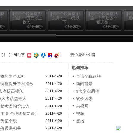
]晒
[直击个税调整]胡
[直击个税调整]靳
[直击个税调整]大
[
：
怡建：8万元以上
东升：3000元以
连：市民建议个
闻
收入...
下...
税调整...
3秒
02分48秒
07分30秒
03分18秒
【
】
【一键分享
】
责任编辑：刘岩
热词推荐
税收的两个原则
直击个税调整
2011-4-20
税调整提升幸福指数
新闻背景
2011-4-20
收入者提高税负
3次个税调整
2011-4-20
下收入者获益最大
物价因素
2011-4-20
调整考虑物价走势
央视网
2011-4-20
逐年涨 个税调整要跟上
视频
2011-4-20
将免征个税
点播
2011-4-20
物价紧密相关
2011-4-20