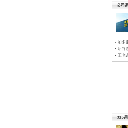
公司
加多
后谷
王老
315