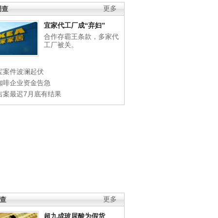
调查
更多
宜家代工厂成“弃妇”
合作存霸王条款，多家代
工厂被关。
宝案件波澜起伏
咖啡企业资金告急
吉案最迟7月底有结果
调查
更多
超九成玻尿酸为假货