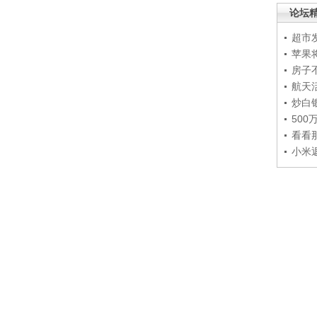
论坛
超市
苹果
房子
航天
炒白
50
看看
小米