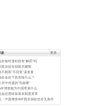
解读
更多
品价格时涨时跌有“解药”吗
制造业处在创新关键期
业不能靠“不回复”谋发展
油价金价下跌意味什么？
公关中传递的“负能量”
IMF增资能为中国带来什么
造血还需依靠基本制度变革
凡：中国增资IMF既非捐款也非无条件