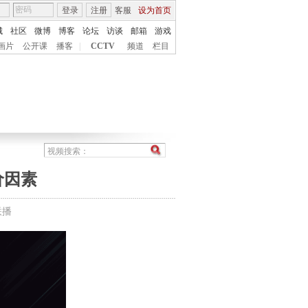
登录
注册
客服
设为首页
城
社区
微博
博客
论坛
访谈
邮箱
游戏
画片
公开课
播客
|
CCTV
频道
栏目
价因素
联播