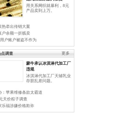
用关系网织就暴利，8元
产品卖到上万。
素热牵出传销大案
账户余额一折贱卖
店用户账户被盗不作为
热点调查
更多
蒙牛承认冰淇淋代加工厂
违规
冰淇淋代加工厂天辅乳业
存脏乱差问题。
协：苹果维修条款太霸道
0元天价粽子调查
家乐福涉嫌价格欺诈