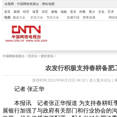
央视网
|
中国网络电视台
|
网站地图
首页
新闻
经济
体育
综艺
春晚
戏曲
音乐
科教
青少
文化
艺术
电视
频道大全
栏目大全
节目大全
直播中国
赛事直播
网络
中国网络电视台
>
经济台
>
财经资讯
>
农发行积极支持春耕备肥
发布时间:2011年04月22日 06:52 |
进入复兴论坛
|
记者 张正华
本报讯 记者张正华报道 为支持春耕旺季
展银行加强了与政府有关部门和行业协会的