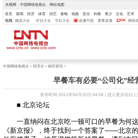
央视网
|
中国网络电视台
|
网站地图
首页
新闻
经济
体育
综艺
春晚
戏曲
音乐
科教
青少
文化
艺术
电视
频道大全
栏目大全
节目大全
直播中国
赛事直播
网络
中国网络电视台
>
经济台
>
财经资讯
>
早餐车有必要“公司化”经
发布时间:2011年04月25日 04:08 |
进入复兴论坛
|
■ 北京论坛
一直纳闷在北京吃一顿可口的早餐为何这
《新京报》，终于找到一个答案了——北京