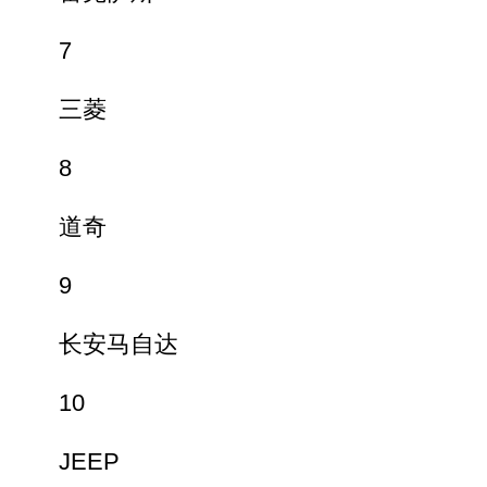
7
三菱
8
道奇
9
长安马自达
10
JEEP