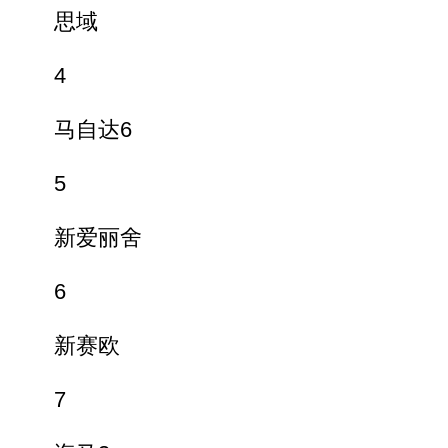
思域
4
马自达6
5
新爱丽舍
6
新赛欧
7