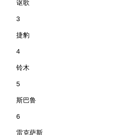
讴歌
3
捷豹
4
铃木
5
斯巴鲁
6
雷克萨斯