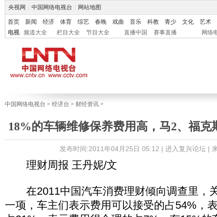
央视网
|
中国网络电视台
|
网站地图
首页
新闻
经济
体育
综艺
春晚
戏曲
音乐
科教
青少
文化
艺术
电视
频道大全
栏目大全
节目大全
直播中国
赛事直播
网络
中国网络电视台
>
经济台
>
财经资讯
>
18%的车辆维修保养费用高，马2、福克
发布时间:2011年04月25日 05:12 |
进入复兴论坛
|
理财周报 王丹妮/文
在2011中国汽车消费理财倾向调查里，
一项，车主们表示费用可以接受的占54%，