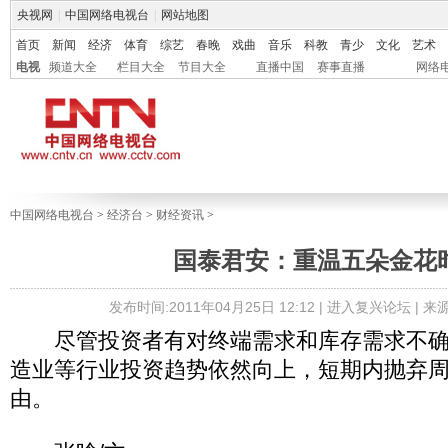
央视网
|
中国网络电视台
|
网站地图
首页
新闻
经济
体育
综艺
春晚
戏曲
音乐
科教
青少
文化
艺术
电视
频道大全
栏目大全
节目大全
直播中国
赛事直播
网络
中国网络电视台
>
经济台
>
财经资讯
>
国泰君安：重温五朵金花
发布时间:2011年04月25日 12:12 |
进入复兴论坛
| 
尽管投资者有对终端需求和库存需求不确
造业等行业投资趋势依然向上，短期内抛弃
由。