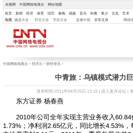
央视网
|
中国网络电视台
|
网站地图
首页
新闻
经济
体育
综艺
春晚
戏曲
音乐
科教
青少
文化
艺术
电视
频道大全
栏目大全
节目大全
直播中国
赛事直播
网络
中国网络电视台
>
经济台
>
财经资讯
>
中青旅：乌镇模式潜力
发布时间:2011年04月25日 13:15 |
进入复兴论坛
|
东方证券 杨春燕
2010年公司全年实现主营业务收入60.8
1.73%；净利润2.65亿元，同比增长4.53%