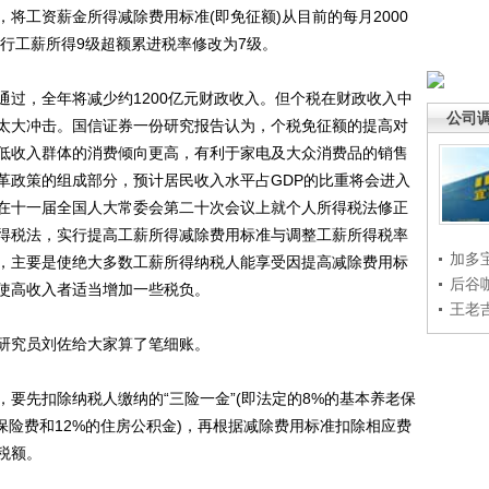
工资薪金所得减除费用标准(即免征额)从目前的每月2000
现行工薪所得9级超额累进税率修改为7级。
，全年将减少约1200亿元财政收入。但个税在财政收入中
公司
太大冲击。国信证券一份研究报告认为，个税免征额的提高对
低收入群体的消费倾向更高，有利于家电及大众消费品的销售
革政策的组成部分，预计居民收入水平占GDP的比重将会进入
)在十一届全国人大常委会第二十次会议上就个人所得税法修正
得税法，实行提高工薪所得减除费用标准与调整工薪所得税率
加多
，主要是使绝大多数工薪所得纳税人能享受因提高减除费用标
后谷
使高收入者适当增加一些税负。
王老
究员刘佐给大家算了笔细账。
先扣除纳税人缴纳的“三险一金”(即法定的8%的基本养老保
保险费和12%的住房公积金)，再根据减除费用标准扣除相应费
税额。