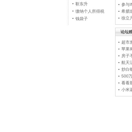
靳东升
参与
缴纳个人所得税
希腊
徐立
钱袋子
论坛
超市
苹果
房子
航天
炒白
50
看看
小米