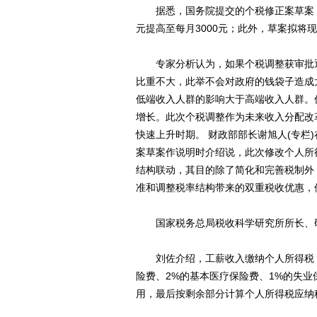
据悉，国务院提交的个税修正案草案，将
元提高至每月3000元；此外，草案拟将
专家分析认为，如果个税调整获审批通过
比重不大，此举不会对政府的钱袋子造成
低端收入人群的影响大于高端收入人群。
增长。此次个税调整作为未来收入分配改
快速上升时期。 财政部部长谢旭人(专栏
案草案作说明时介绍说，此次修改个人所
结构联动，其目的除了简化和完善税制外
准和调整税率结构带来的双重税收优惠，
国家税务总局税收科学研究所所长、研
刘佐介绍，工薪收入缴纳个人所得税，要
险费、2%的基本医疗保险费、1%的失业
用，最后按剩余部分计算个人所得税应纳