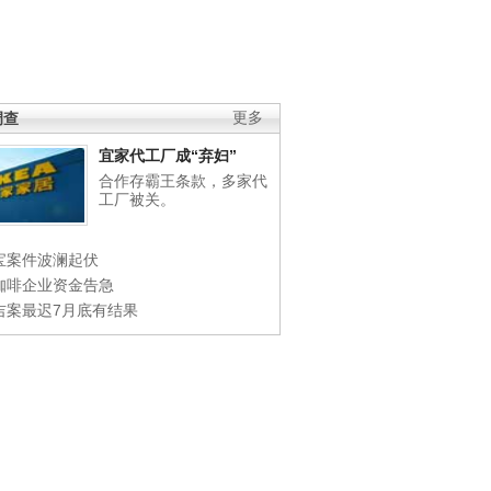
调查
更多
宜家代工厂成“弃妇”
合作存霸王条款，多家代
工厂被关。
宝案件波澜起伏
咖啡企业资金告急
吉案最迟7月底有结果