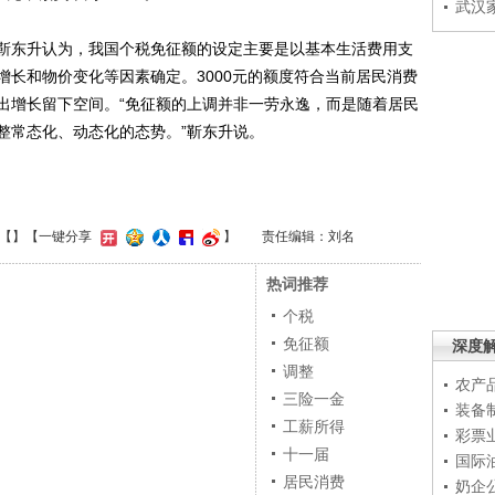
武汉
东升认为，我国个税免征额的设定主要是以基本生活费用支
增长和物价变化等因素确定。3000元的额度符合当前居民消费
出增长留下空间。“免征额的上调并非一劳永逸，而是随着居民
整常态化、动态化的态势。”靳东升说。
【
】
【一键分享
】
责任编辑：刘名
热词推荐
个税
免征额
深度
调整
农产
三险一金
装备
工薪所得
彩票
十一届
国际
居民消费
奶企