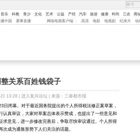
音乐
科教
青少
文化
艺术
公益
产经
汽车
旅游
健康
时尚
三农
商
直播中国
赛事直播
网络电视客户端
|
高清
电影
电视剧
纪录片
动
调整关系百姓钱袋子
 13:28 |
进入复兴论坛
| 来源：三秦都市报
3日闭幕。对于最近国务院提出的个人所得税法修正案草案，
行认真审议，大家对草案总体表示赞成，也提出了一些意见和
征求意见，进一步修改完善后，争取尽快审议通过。个人所得
再次成为通胀形势下人们关注的话题。