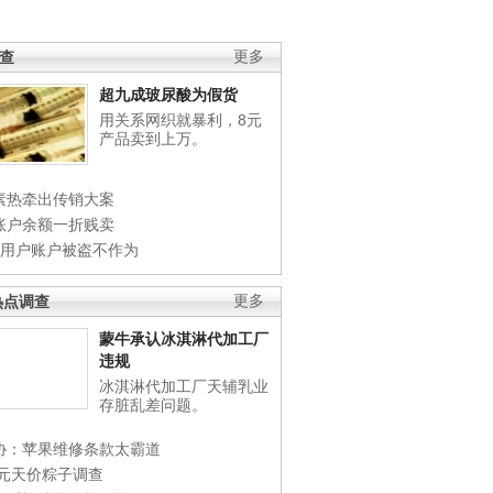
调查
更多
超九成玻尿酸为假货
用关系网织就暴利，8元
产品卖到上万。
素热牵出传销大案
账户余额一折贱卖
店用户账户被盗不作为
热点调查
更多
蒙牛承认冰淇淋代加工厂
违规
冰淇淋代加工厂天辅乳业
存脏乱差问题。
协：苹果维修条款太霸道
0元天价粽子调查