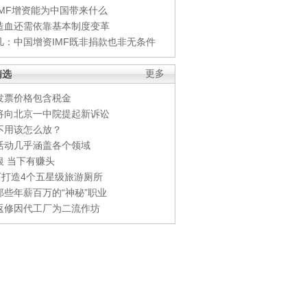
IMF增资能为中国带来什么
造血还需依靠基本制度变革
凡：中国增资IMF既非捐款也非无条件
精选
更多
发票价格包含税金
将向北京一中院提起新诉讼
不用该怎么放？
活动几乎涵盖各个领域
银 当下有赚头
0万打造4个五星级旅游厕所
那些年薪百万的“神秘”职业
返修因代工厂为二流作坊