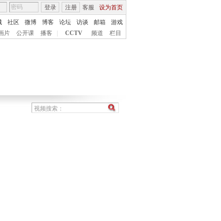
登录
注册
客服
设为首页
城
社区
微博
博客
论坛
访谈
邮箱
游戏
画片
公开课
播客
|
CCTV
频道
栏目