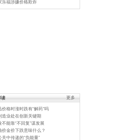
家乐福涉嫌价格欺诈
解读
更多
品价格时涨时跌有“解药”吗
制造业处在创新关键期
业不能靠“不回复”谋发展
油价金价下跌意味什么？
公关中传递的“负能量”