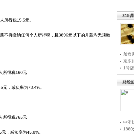
315
所得税15.5元。
薪不再缴纳任何个人所得税，且3896元以下的月薪均无须缴
胎盘
京东
1号
所得税160元；
财经
元，减负率为73.4%。
所得税765元；
中消
188
，减负率为45.8%。