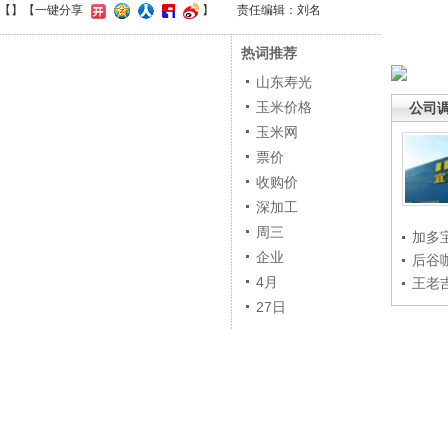
【
】
【一键分享
】
责任编辑：刘名
热词推荐
山东寿光
玉米价格
公司
玉米网
票价
收购价
深加工
周三
加多
企业
后谷
4月
王老
27日