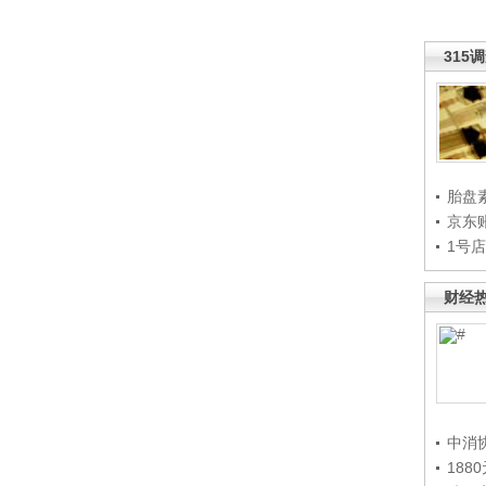
315
胎盘
京东
1号
财经
中消
188