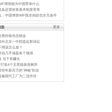
IMF增资能为中国带来什么
造血还需依靠基本制度变革
凡：中国增资IMF既非捐款也非无条件
精选
更多
发票价格包含税金
将向北京一中院提起新诉讼
不用该怎么放？
活动几乎涵盖各个领域
银 当下有赚头
0万打造4个五星级旅游厕所
那些年薪百万的“神秘”职业
返修因代工厂为二流作坊