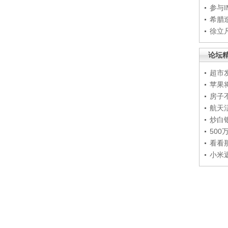
参与
希腊
徐立
论坛
超市
苹果
房子
航天
炒白
50
看看
小米