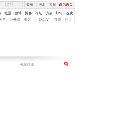
登录
注册
客服
设为首页
城
社区
微博
博客
论坛
访谈
邮箱
游戏
画片
公开课
播客
|
CCTV
频道
栏目