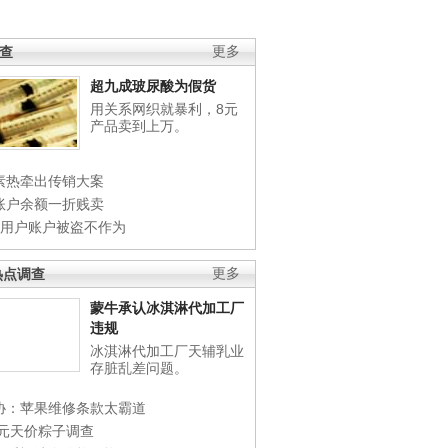
调查
更多
超九成玻尿酸为假货
用关系网织就暴利，8元
产品卖到上万。
素热牵出传销大案
账户余额一折贱卖
店用户账户被盗不作为
热点调查
更多
蒙牛承认冰淇淋代加工厂
违规
冰淇淋代加工厂天辅乳业
存脏乱差问题。
协：苹果维修条款太霸道
0元天价粽子调查