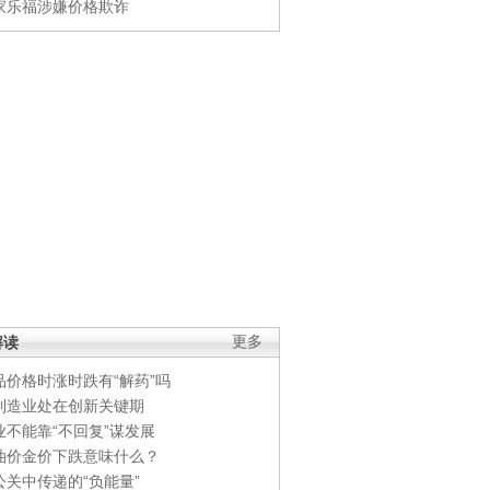
家乐福涉嫌价格欺诈
解读
更多
品价格时涨时跌有“解药”吗
制造业处在创新关键期
业不能靠“不回复”谋发展
油价金价下跌意味什么？
公关中传递的“负能量”