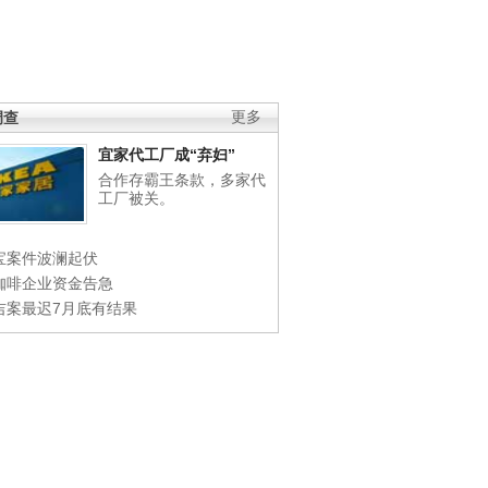
调查
更多
宜家代工厂成“弃妇”
合作存霸王条款，多家代
工厂被关。
宝案件波澜起伏
咖啡企业资金告急
吉案最迟7月底有结果