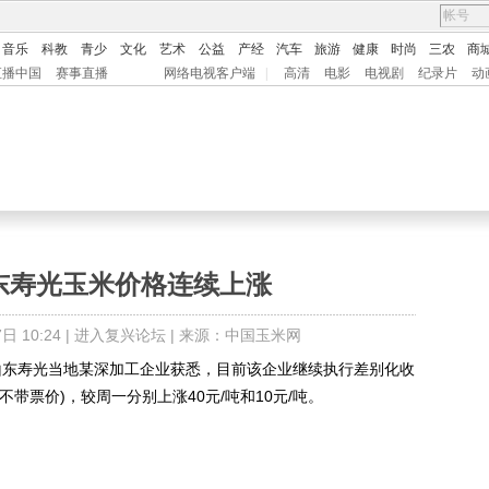
音乐
科教
青少
文化
艺术
公益
产经
汽车
旅游
健康
时尚
三农
商
直播中国
赛事直播
网络电视客户端
|
高清
电影
电视剧
纪录片
动
山东寿光玉米价格连续上涨
 10:24 |
进入复兴论坛
| 来源：中国玉米网
山东寿光当地某深加工企业获悉，目前该企业继续执行差别化收
吨(不带票价)，较周一分别上涨40元/吨和10元/吨。