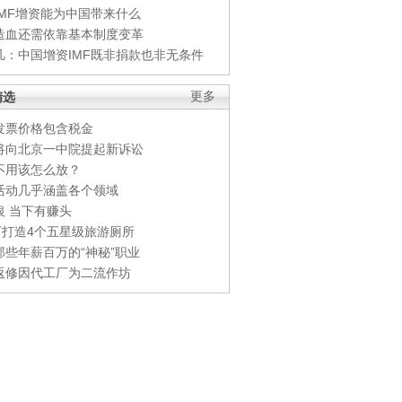
IMF增资能为中国带来什么
造血还需依靠基本制度变革
凡：中国增资IMF既非捐款也非无条件
精选
更多
发票价格包含税金
将向北京一中院提起新诉讼
不用该怎么放？
活动几乎涵盖各个领域
银 当下有赚头
0万打造4个五星级旅游厕所
那些年薪百万的“神秘”职业
返修因代工厂为二流作坊