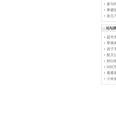
参与
希腊
徐立
论坛
超市
苹果
房子
航天
炒白
50
看看
小米