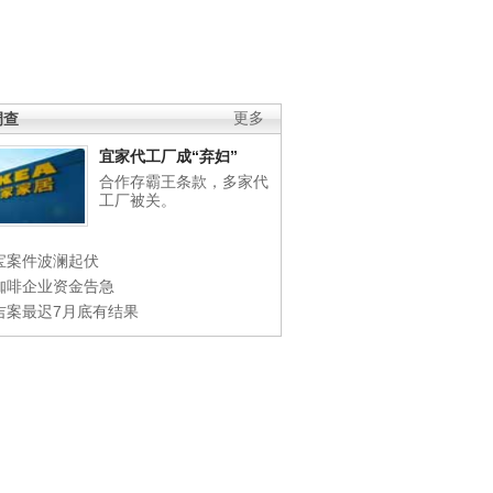
调查
更多
宜家代工厂成“弃妇”
合作存霸王条款，多家代
工厂被关。
宝案件波澜起伏
咖啡企业资金告急
吉案最迟7月底有结果