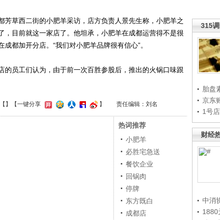
芳草西二街的小肥羊采访，店方负责人景先生称，小肥羊之
315
了，目前就这一家店了。他坦承，小肥羊在成都运营得不是很
在成都加开分店。“我们对小肥羊品牌很有信心”。
的员工们认为，由于前一次百胜参股后，推出的火锅口味跟
胎盘
京东
【
】
【一键分享
】
责任编辑：刘名
1号
热词推荐
财经
小肥羊
必胜宅急送
餐饮企业
回锅肉
停牌
中消
东方既白
188
成都店