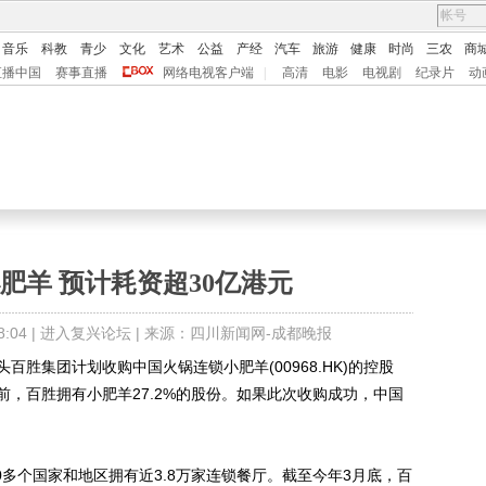
音乐
科教
青少
文化
艺术
公益
产经
汽车
旅游
健康
时尚
三农
商
直播中国
赛事直播
网络电视客户端
|
高清
电影
电视剧
纪录片
动
肥羊 预计耗资超30亿港元
:04 |
进入复兴论坛
| 来源：四川新闻网-成都晚报
集团计划收购中国火锅连锁小肥羊(00968.HK)的控股
，百胜拥有小肥羊27.2%的股份。如果此次收购成功，中国
多个国家和地区拥有近3.8万家连锁餐厅。截至今年3月底，百