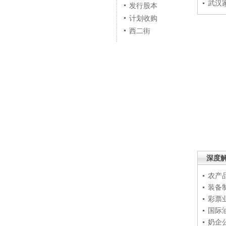
武汉
发行股本
计划收购
西二街
深度
农产
装备
彩票
国际
奶企