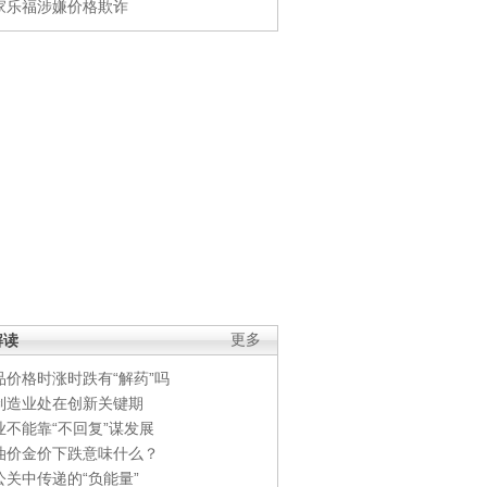
家乐福涉嫌价格欺诈
解读
更多
品价格时涨时跌有“解药”吗
制造业处在创新关键期
业不能靠“不回复”谋发展
油价金价下跌意味什么？
公关中传递的“负能量”