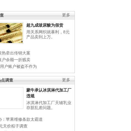
调查
更多
超九成玻尿酸为假货
用关系网织就暴利，8元
产品卖到上万。
素热牵出传销大案
账户余额一折贱卖
店用户账户被盗不作为
热点调查
更多
蒙牛承认冰淇淋代加工厂
违规
冰淇淋代加工厂天辅乳业
存脏乱差问题。
协：苹果维修条款太霸道
0元天价粽子调查