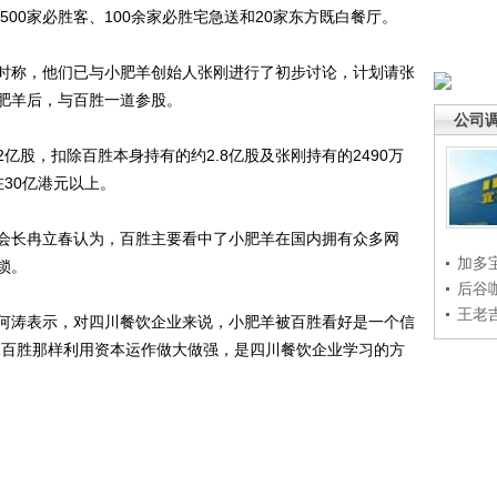
500家必胜客、100余家必胜宅急送和20家东方既白餐厅。
称，他们已与小肥羊创始人张刚进行了初步讨论，计划请张
肥羊后，与百胜一道参股。
公司
亿股，扣除百胜本身持有的约2.8亿股及张刚持有的2490万
30亿港元以上。
长冉立春认为，百胜主要看中了小肥羊在国内拥有众多网
加多
锁。
后谷
王老
涛表示，对四川餐饮企业来说，小肥羊被百胜看好是一个信
像百胜那样利用资本运作做大做强，是四川餐饮企业学习的方