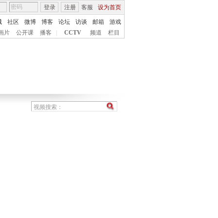
登录
注册
客服
设为首页
城
社区
微博
博客
论坛
访谈
邮箱
游戏
画片
公开课
播客
|
CCTV
频道
栏目