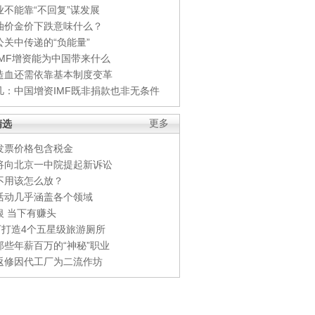
业不能靠“不回复”谋发展
油价金价下跌意味什么？
公关中传递的“负能量”
IMF增资能为中国带来什么
造血还需依靠基本制度变革
凡：中国增资IMF既非捐款也非无条件
精选
更多
发票价格包含税金
将向北京一中院提起新诉讼
不用该怎么放？
活动几乎涵盖各个领域
银 当下有赚头
0万打造4个五星级旅游厕所
那些年薪百万的“神秘”职业
返修因代工厂为二流作坊