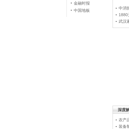
金融时报
中消
中国地板
188
武汉
深度
农产
装备