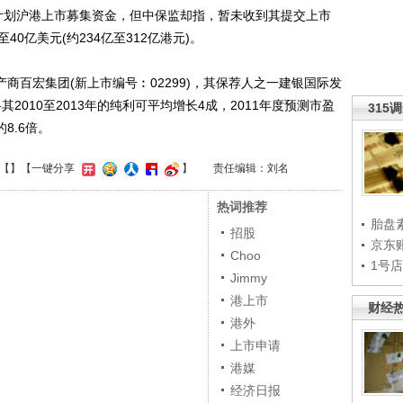
划沪港上市募集资金，但中保监却指，暂未收到其提交上市
40亿美元(约234亿至312亿港元)。
商百宏集团(新上市编号︰02299)，其保荐人之一建银国际发
其2010至2013年的纯利可平均增长4成，2011年度预测市盈
315
的8.6倍。
【
】
【一键分享
】
责任编辑：刘名
热词推荐
胎盘
招股
京东
Choo
1号
Jimmy
港上市
财经
港外
上市申请
港媒
经济日报