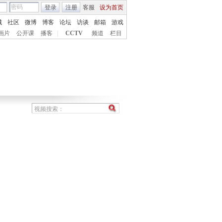
登录
注册
客服
设为首页
城
社区
微博
博客
论坛
访谈
邮箱
游戏
画片
公开课
播客
|
CCTV
频道
栏目