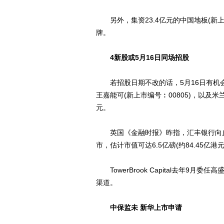
另外，集资23.4亿元的中国地板(新上市
牌。
4新股或5月16日同场招股
若招股日期不改的话，5月16日有机会
王嘉能可(新上市编号︰00805)，以及米兰
元。
英国《金融时报》昨指，汇丰银行向皮鞋品牌Ji
市，估计市值可达6.5亿磅(约84.45亿
TowerBrook Capital去年9
渠道。
中保监未 新华上市申请