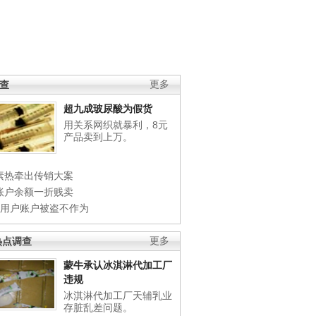
调查
更多
超九成玻尿酸为假货
用关系网织就暴利，8元
产品卖到上万。
素热牵出传销大案
账户余额一折贱卖
店用户账户被盗不作为
热点调查
更多
蒙牛承认冰淇淋代加工厂
违规
冰淇淋代加工厂天辅乳业
存脏乱差问题。