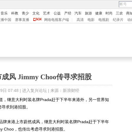
音乐
科教
青少
文化
艺术
公益
产经
汽车
旅游
健康
时尚
三农
商
直播中国
赛事直播
网络电视客户端
|
高清
电影
电视剧
纪录片
动
风 Jimmy Choo传寻求招股
日 07:48 |
进入复兴论坛
| 来源：新浪财经
，继意大利时装名牌Prada赶于下半年来港外，另一世界知
考虑寻求到港招股。
来港上市蔚然成风，继意大利时装名牌Prada赶于下半年
y Choo，也传出考虑寻求到港招股。