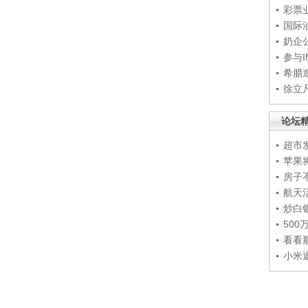
彩票
国际
奶企
参与
希腊
徐立
论坛
超市
苹果
房子
航天
炒白
50
看看
小米