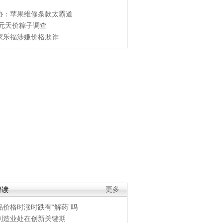
协：苹果维修条款太霸道
0元天价粽子调查
家乐福涉嫌价格欺诈
解读
更多
品价格时涨时跌有“解药”吗
制造业处在创新关键期