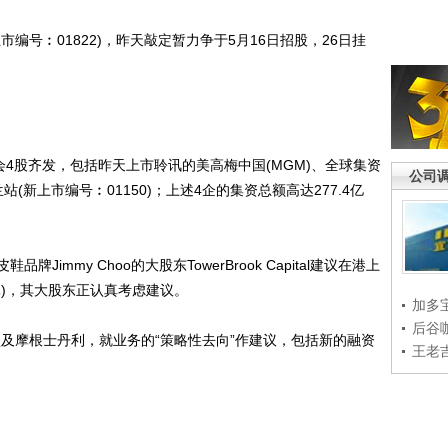
编号︰01822)，昨天敲定暂力争于5月16日招股，26日挂
4股齐发，包括昨天上市聆讯的美高梅中国(MGM)、全球集资
公司
站(新上市编号︰01150)；上述4企的集资总额高达277.4亿
mmy Choo的大股东TowerBrook Capital建议在港上
港元)，其大股东正认真考虑建议。
加多
后谷
月委任高盛及摩根士丹利，就业务的“策略性去向”作建议，包括新的融资
王老