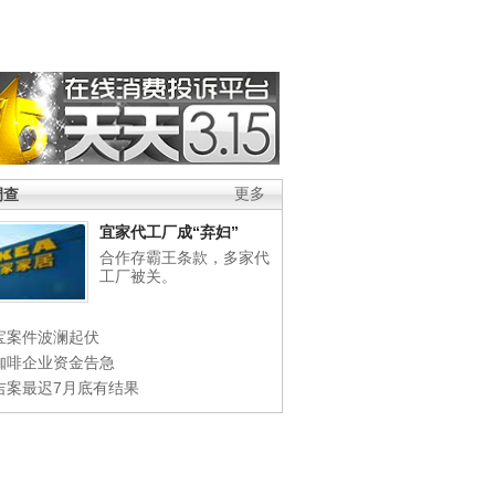
调查
更多
宜家代工厂成“弃妇”
合作存霸王条款，多家代
工厂被关。
宝案件波澜起伏
咖啡企业资金告急
吉案最迟7月底有结果