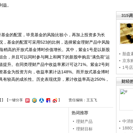
利益。
315
基金的配置，毕竟基金的风险比较小，再加上投资多为长
况，基金的配置可采用523的比例，选择紫金理财产品中风险
风险稍高的开放式基金博时价值增长。其中，紫金1号是以新股
胎盘
组合，并且可以同时参与网上和网下的新股申购且“满负荷”运
京东
值提升。在同类理财产品中收益率累计可达71%。紫金2号则
1号
资基金为投资方向，收益率累计达148%。而开放式基金博时
具有较高的成长性。历史表现优异，累计收益率高达250%，
财经
【
】
【一键分享
】
责任编辑：王玉飞
热词推荐
中消
理财产品
188
理财目标