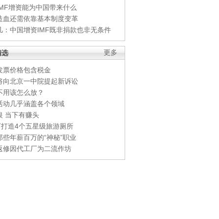
IMF增资能为中国带来什么
造血还需依靠基本制度变革
凡：中国增资IMF既非捐款也非无条件
精选
更多
发票价格包含税金
将向北京一中院提起新诉讼
不用该怎么放？
活动几乎涵盖各个领域
银 当下有赚头
0万打造4个五星级旅游厕所
那些年薪百万的“神秘”职业
返修因代工厂为二流作坊