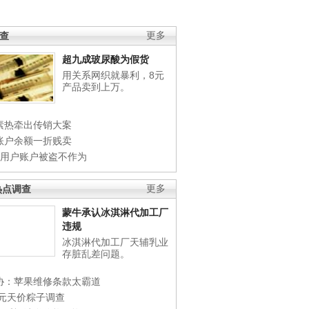
调查
更多
超九成玻尿酸为假货
用关系网织就暴利，8元
产品卖到上万。
素热牵出传销大案
账户余额一折贱卖
店用户账户被盗不作为
热点调查
更多
蒙牛承认冰淇淋代加工厂
违规
冰淇淋代加工厂天辅乳业
存脏乱差问题。
协：苹果维修条款太霸道
0元天价粽子调查