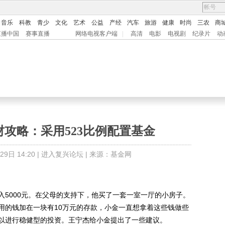
音乐
科教
青少
文化
艺术
公益
产经
汽车
旅游
健康
时尚
三农
商
直播中国
赛事直播
网络电视客户端
|
高清
电影
电视剧
纪录片
动
财攻略：采用523比例配置基金
日 14:20 |
进入复兴论坛
| 来源：基金网
000元。在父母的支持下，他买了一套一室一厅的小房子。
用的钱加在一块有10万元的存款，小金一直想拿着这些钱做些
以进行稳健型的投资。王宁杰给小金提出了一些建议。