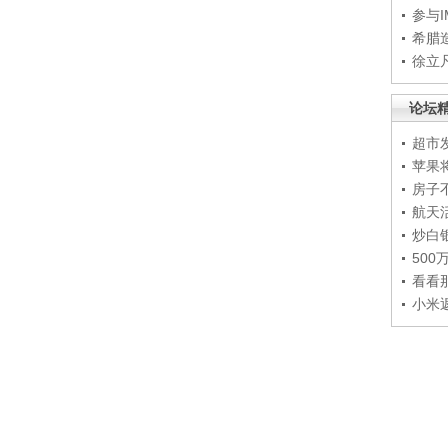
参与
希腊
徐立
论坛
超市
苹果
房子
航天
炒白
50
看看
小米