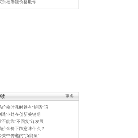
家乐福涉嫌价格欺诈
解读
更多
品价格时涨时跌有“解药”吗
制造业处在创新关键期
业不能靠“不回复”谋发展
油价金价下跌意味什么？
公关中传递的“负能量”