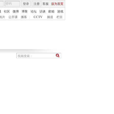
登录
注册
客服
设为首页
城
社区
微博
博客
论坛
访谈
邮箱
游戏
画片
公开课
播客
|
CCTV
频道
栏目