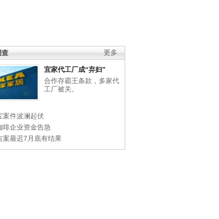
调查
更多
宜家代工厂成“弃妇”
合作存霸王条款，多家代
工厂被关。
宝案件波澜起伏
咖啡企业资金告急
吉案最迟7月底有结果