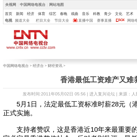
央视网
|
中国网络电视台
|
网站地图
首页
新闻
经济
体育
综艺
春晚
戏曲
音乐
科教
青少
文化
艺术
电视
频道大全
栏目大全
节目大全
直播中国
赛事直播
网络
中国网络电视台
>
经济台
>
财经资讯
>
香港最低工资难产又难
发布时间:2011年05月02日 05:56 |
进入复兴论坛
| 来源：
5月1日，法定最低工资标准时薪28元（
正式实施。
支持者赞叹，这是香港近10年来最重要的