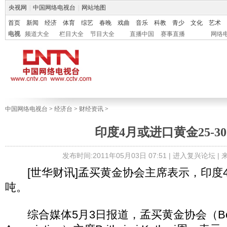
央视网
|
中国网络电视台
|
网站地图
首页
新闻
经济
体育
综艺
春晚
戏曲
音乐
科教
青少
文化
艺术
电视
频道大全
栏目大全
节目大全
直播中国
赛事直播
网络
中国网络电视台
>
经济台
>
财经资讯
>
印度4月或进口黄金25-3
发布时间:2011年05月03日 07:51 |
进入复兴论坛
|
[世华财讯]孟买黄金协会主席表示，印度4月
吨。
综合媒体5月3日报道，孟买黄金协会（Bombay