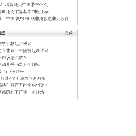
IMF增资能为中国带来什么
造血还需依靠基本制度变革
凡：中国增资IMF既非捐款也非无条件
精选
更多
发票价格包含税金
将向北京一中院提起新诉讼
不用该怎么放？
活动几乎涵盖各个领域
银 当下有赚头
0万打造4个五星级旅游厕所
那些年薪百万的“神秘”职业
返修因代工厂为二流作坊