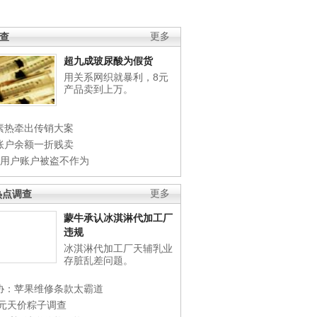
调查
更多
超九成玻尿酸为假货
用关系网织就暴利，8元
产品卖到上万。
素热牵出传销大案
账户余额一折贱卖
店用户账户被盗不作为
热点调查
更多
蒙牛承认冰淇淋代加工厂
违规
冰淇淋代加工厂天辅乳业
存脏乱差问题。
协：苹果维修条款太霸道
0元天价粽子调查