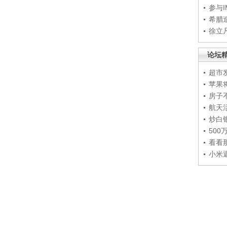
参与
希腊
徐立
论坛
超市
苹果
房子
航天
炒白
50
看看
小米