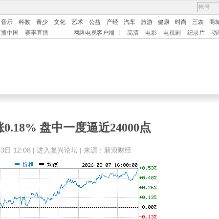
音乐
科教
青少
文化
艺术
公益
产经
汽车
旅游
健康
时尚
三农
商
直播中国
赛事直播
网络电视客户端
|
高清
电影
电视剧
纪录片
动
.18% 盘中一度逼近24000点
日 12:08 |
进入复兴论坛
| 来源：新浪财经