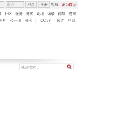
登录
注册
客服
设为首页
城
社区
微博
博客
论坛
访谈
邮箱
游戏
画片
公开课
播客
|
CCTV
频道
栏目