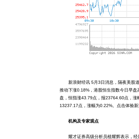
新浪财经讯 5月3日消息，隔夜美股道琼
推动下涨0.18%，港股恒生指数今日早盘
盘，恒指涨43.79点，报23764.60点，涨
13237.17点，涨幅为0.22%。点击体
机构及专家观点
耀才证券高级分析员植耀辉表示，经历连