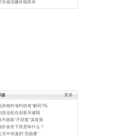
家乐福涉嫌价格欺诈
解读
更多
品价格时涨时跌有“解药”吗
制造业处在创新关键期
业不能靠“不回复”谋发展
油价金价下跌意味什么？
公关中传递的“负能量”