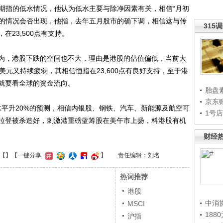
时期指的低水情况，他认为低水主要与除净因素有关，相信“月初
”的情况会否出现，他指，去年五月股市的确下调，相信这与传
315
23,500点有支持。
，港股下跌的空间也不大，理由是港股的估值偏低，当前大
美元又持续疲弱，其相信恒指在23,600点有良好支持，至于港
就要看全球的资金流向。
胎盘
京东
平升20%的预测，相信内银股、钢铁、汽车、新能源及航空可
1号
拉登被杀造好，刺激港重磅蓝筹股在美午市上扬，料港股有机
财经
【
】
【一键分享
】
责任编辑：刘名
热词推荐
港股
中消
MSCI
188
沪指