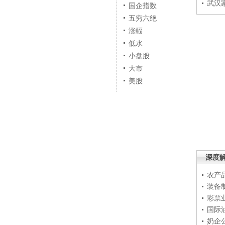
武汉
国企指数
五穷六绝
涨幅
低水
小盘股
大市
美股
深度
农产
装备
彩票
国际
奶企