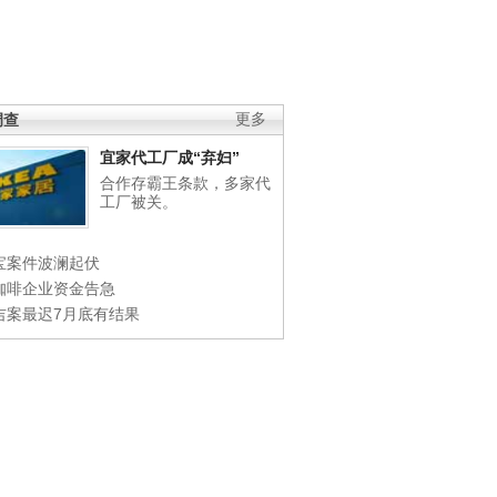
调查
更多
宜家代工厂成“弃妇”
合作存霸王条款，多家代
工厂被关。
宝案件波澜起伏
咖啡企业资金告急
吉案最迟7月底有结果