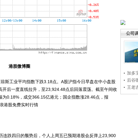
公司
港股微博圈
加多
后谷
斯工业平均指数下跌3.18点。A股沪指今日早盘在中小盘股
王老
高开后一度直线拉升，至23,924.48点后回落震荡。截至午间收
幅为0.18%，成交366.15亿港元；国企指数涨28.46点，报
验新浪港股免费实时行情
跌四日的颓势后，个人上周五已预期港股会反弹上23,900