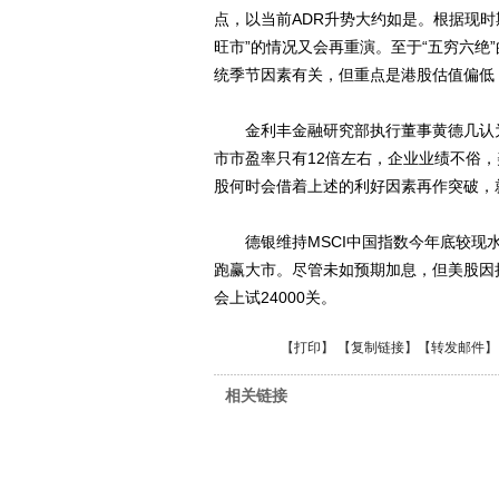
点，以当前ADR升势大约如是。根据现
旺市”的情况又会再重演。至于“五穷六绝
统季节因素有关，但重点是港股估值偏低，在
金利丰金融研究部执行董事黄德几认为
市市盈率只有12倍左右，企业业绩不俗，
股何时会借着上述的利好因素再作突破，
德银维持MSCI中国指数今年底较现水
跑赢大市。尽管未如预期加息，但美股因
会上试24000关。
【
打印
】 【
复制链接
】【
转发邮件
】
相关链接