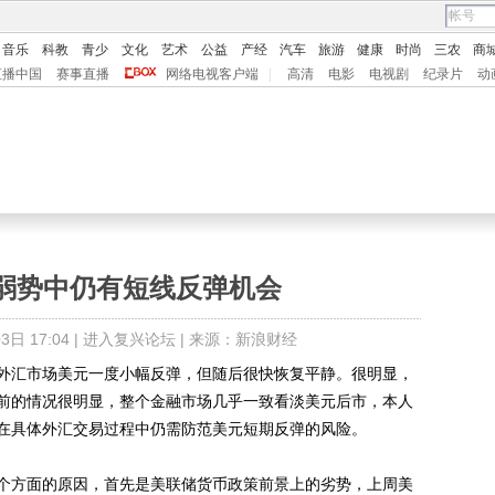
音乐
科教
青少
文化
艺术
公益
产经
汽车
旅游
健康
时尚
三农
商
直播中国
赛事直播
网络电视客户端
|
高清
电影
电视剧
纪录片
动
弱势中仍有短线反弹机会
日 17:04 |
进入复兴论坛
| 来源：新浪财经
汇市场美元一度小幅反弹，但随后很快恢复平静。很明显，
前的情况很明显，整个金融市场几乎一致看淡美元后市，本人
在具体外汇交易过程中仍需防范美元短期反弹的风险。
方面的原因，首先是美联储货币政策前景上的劣势，上周美