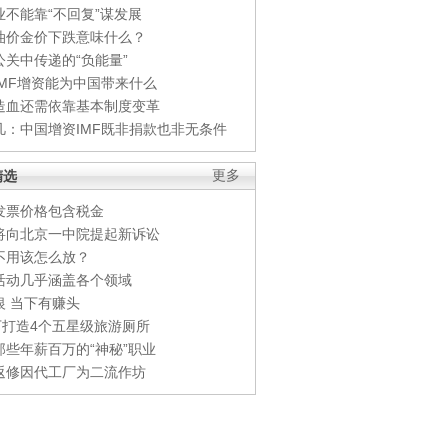
业不能靠“不回复”谋发展
油价金价下跌意味什么？
公关中传递的“负能量”
IMF增资能为中国带来什么
造血还需依靠基本制度变革
凡：中国增资IMF既非捐款也非无条件
精选
更多
发票价格包含税金
将向北京一中院提起新诉讼
不用该怎么放？
活动几乎涵盖各个领域
银 当下有赚头
0万打造4个五星级旅游厕所
那些年薪百万的“神秘”职业
返修因代工厂为二流作坊