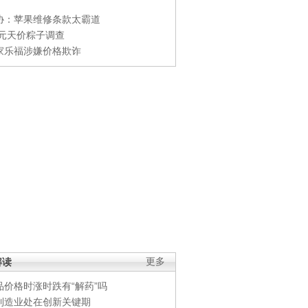
协：苹果维修条款太霸道
0元天价粽子调查
家乐福涉嫌价格欺诈
解读
更多
品价格时涨时跌有“解药”吗
制造业处在创新关键期