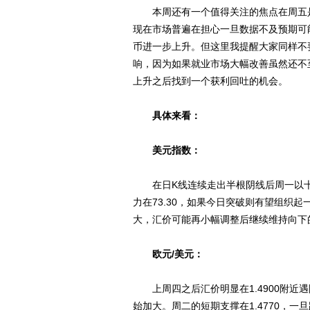
本周还有一个值得关注的焦点在周五是周
现在市场普遍在担心一旦数据不及预期可
币进一步上升。但这里我提醒大家同样不
响，因为如果就业市场大幅改善虽然还不
上升之后找到一个获利回吐的机会。
具体来看：
美元指数：
在日K线连续走出半根阴线后周一以十
力在73.30，如果今日突破则有望组织起一
大，汇价可能再小幅调整后继续维持向下的趋
欧元/美元：
上周四之后汇价明显在1.4900附近
始加大。周二的短期支撑在1.4770，