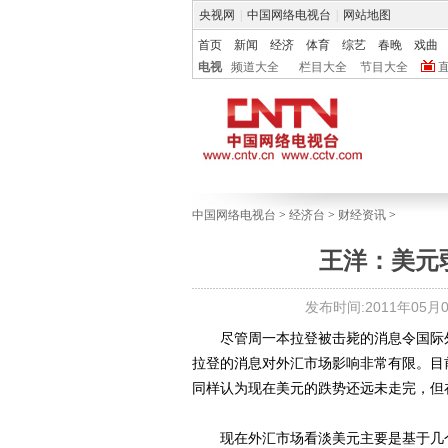
央视网
|
中国网络电视台
|
网站地图
首页
新闻
经济
体育
综艺
春晚
戏曲
电视
频道大全
栏目大全
节目大全
中国网络电视台
>
经济台
>
财经资讯
>
王洋：美元
发布时间:2011年05月03
尽管周一本拉登被击毙的消息令国际外
拉登的消息对外汇市场影响非常有限。目
同样认为现在美元的跌势还远未走完，但
现在外汇市场看淡美元主要是基于几个