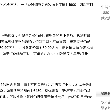
破后者的机会不大。一旦经过调整后再次向上突破1.4900，则后市目
中消
188
武汉
度宽幅振荡，但整体走势仍是比较明显的向下趋势。执笔时最
受到美元整体疲软的影响，但对于日元汇价而言，短期支撑仍是
在80.90下方，并导致汇价滑向80.00方向，也必须提防在该区域
如果汇价继续下跌，可考虑在在80.20附近买入美元/日元，
445附近遇阻，由于本周英央行升息的希望不大，所以英镑汇
60，如果跌破将滑向1.6430。整体来看，英镑/美元目前仍是
深度
兆，所以操作上暂时仍只适用于短线交易。(分析师 王洋(专
农产
装备