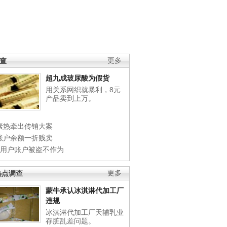
调查
更多
超九成玻尿酸为假货
用关系网织就暴利，8元
产品卖到上万。
素热牵出传销大案
账户余额一折贱卖
店用户账户被盗不作为
热点调查
更多
蒙牛承认冰淇淋代加工厂
违规
冰淇淋代加工厂天辅乳业
存脏乱差问题。