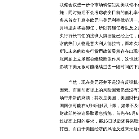
联储会议进一步令市场确信短期美联储不
施，同时短期不会考虑改变目前的低利率
多来首次升息令欧元与美元利率优势进一
月特里谢将要卸任，所以其继任者以及之
央行行长韦伯的接班人魏德曼已经上任，
谢的热门人物是意大利人德拉吉，而本次
所以未来的欧央行货币政策显然存在出现
胀问题上立场都会继续鹰派作风，这也就
影响下美元很可能继续过去一段时间的下
当然，现在美元还并不是没有反弹机会
因素。而目前市场上的风险因素仍然没有
场带来新的麻烦；其次是美国，美国财长
国国债可能在5月6日触及上限，如果不
财政部将被迫采取紧急措施，首先在5月
过提高上限的要求，那16日以后还将采
打击。而由于美国经济的风险反过来无疑