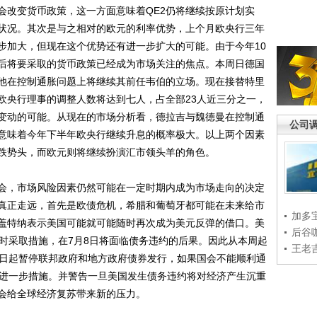
会改变货币政策，这一方面意味着QE2仍将继续按原计划实
状况。其次是与之相对的欧元的利率优势，上个月欧央行三年
步加大，但现在这个优势还有进一步扩大的可能。由于今年10
后将要采取的货币政策已经成为市场关注的焦点。本周日德国
他在控制通胀问题上将继续其前任韦伯的立场。现在接替特里
欧央行理事的调整人数将达到七人，占全部23人近三分之一，
变动的可能。从现在的市场分析看，德拉吉与魏德曼在控制通
公司
意味着今年下半年欧央行继续升息的概率极大。以上两个因素
跌势头，而欧元则将继续扮演汇市领头羊的角色。
，市场风险因素仍然可能在一定时期内成为市场走向的决定
真正走远，首先是欧债危机，希腊和葡萄牙都可能在未来给市
加多
盖特纳表示美国可能就可能随时再次成为美元反弹的借口。美
后谷
及时采取措施，在7月8日将面临债务违约的后果。因此从本周起
王老
6日起暂停联邦政府和地方政府债券发行，如果国会不能顺利通
取进一步措施。并警告一旦美国发生债务违约将对经济产生沉重
会给全球经济复苏带来新的压力。