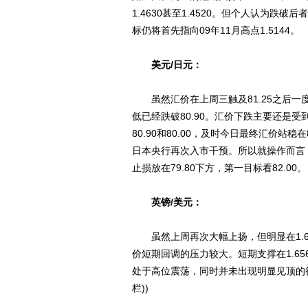
1.4630甚至1.4520。但个人认为跌
标仍将首先指向09年11月高点1.5144。
美元/日元：
虽然汇价在上周三触及81.25之后一
低已经跌破80.90。汇价下跌主要还是
80.90和80.00，及时今日最终汇价站稳
日本央行再次入市干预。所以就操作而言，
止损放在79.80下方，第一目标看82.00。
英镑/美元：
虽然上周再次大幅上扬，但明显在1.6
价短期回调的压力较大。短期支撑在1.65
处于高位震荡，同时并未出现明显见顶的征
栏))