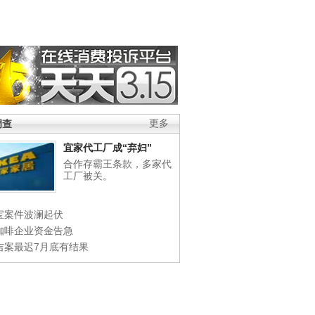
调查
更多
宜家代工厂成“弃妇”
合作存霸王条款，多家代
工厂被关。
宝案件波澜起伏
咖啡企业资金告急
吉案最迟7月底有结果