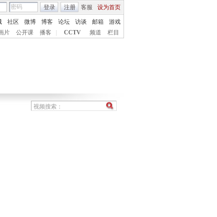
登录
注册
客服
设为首页
城
社区
微博
博客
论坛
访谈
邮箱
游戏
画片
公开课
播客
|
CCTV
频道
栏目