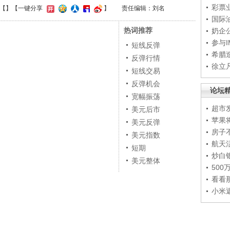
彩票
【
】
【一键分享
】
责任编辑：刘名
国际
热词推荐
奶企
参与
短线反弹
希腊
反弹行情
徐立
短线交易
反弹机会
论坛
宽幅振荡
超市
美元后市
苹果
美元反弹
房子
美元指数
航天
短期
炒白
美元整体
50
看看
小米