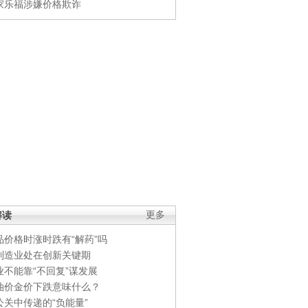
家乐福涉嫌价格欺诈
解读
更多
品价格时涨时跌有“解药”吗
制造业处在创新关键期
业不能靠“不回复”谋发展
油价金价下跌意味什么？
公关中传递的“负能量”