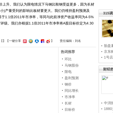
价上升。我们认为限电情况下马钢比鞍钢受益更多，因为长材
较小)产量受到的影响比板材要更大。我们仍维持盈利预测及
315
于1.1倍2011年市净率，等同与此前净资产收益率同为4-5%
级。我们亦根据1.1倍2011年市净率将A股目标价定为4.30
【
】
【一键分享
】
责任编辑：刘名
胎盘
京东
热词推荐
1号
环比
马钢股份
财经
限电
盈利预测
钢价
同比增长
市净率
中消
长材
188
目标价