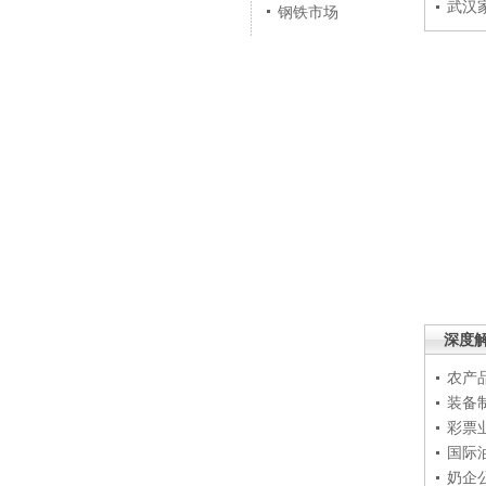
武汉
钢铁市场
深度
农产
装备
彩票
国际
奶企