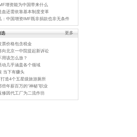
IMF增资能为中国带来什么
造血还需依靠基本制度变革
凡：中国增资IMF既非捐款也非无条件
精选
更多
发票价格包含税金
将向北京一中院提起新诉讼
不用该怎么放？
活动几乎涵盖各个领域
银 当下有赚头
0万打造4个五星级旅游厕所
那些年薪百万的“神秘”职业
返修因代工厂为二流作坊