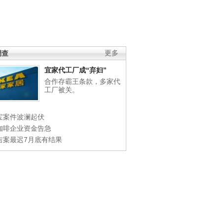
调查
更多
宜家代工厂成“弃妇”
合作存霸王条款，多家代
工厂被关。
宝案件波澜起伏
咖啡企业资金告急
吉案最迟7月底有结果