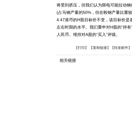
将受到挤压，但我们认为限电可能拉动钢
(占马钢产量的50%，但在鞍钢产量比重
4.47港币的H股目标价不变，该目标价是基
左右时期的水平。我们重申对H股的“持有”评
人民币。维持对A股的“买入”评级。
【
打印
】 【
复制链接
】【
转发邮件
】
相关链接