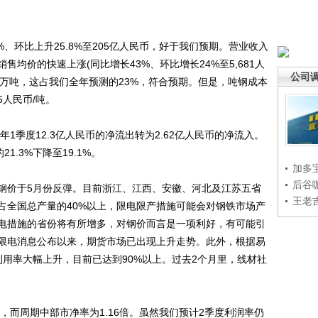
%、环比上升25.8%至205亿人民币，好于我们预期。营业收入
售均价的快速上涨(同比增长43%、环比增长24%至5,681人
公司
360万吨，这占我们全年预测的23%，符合预期。但是，吨钢成本
5人民币/吨。
1季度12.3亿人民币的净流出转为2.62亿人民币的净流入。
21.3%下降至19.1%。
加多
后谷
价于5月份反弹。目前浙江、江西、安徽、河北及江苏五省
王老
占全国总产量的40%以上，限电限产措施可能会对钢铁市场产
电措施的省份将有所增多，对钢价而言是一项利好，有可能引
限电消息公布以来，期货市场已出现上升走势。此外，根据易
用率大幅上升，目前已达到90%以上。过去2个月里，线材社
率，而周期中部市净率为1.16倍。虽然我们预计2季度利润率仍