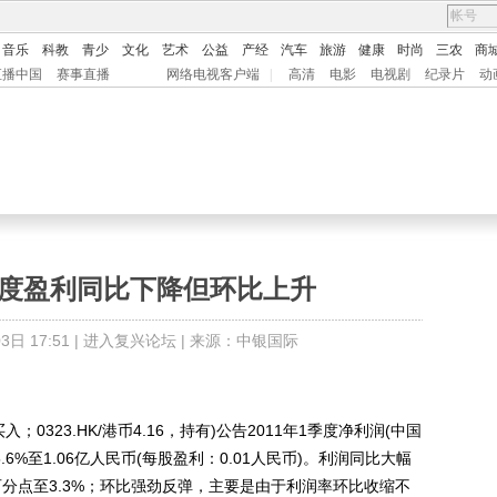
音乐
科教
青少
文化
艺术
公益
产经
汽车
旅游
健康
时尚
三农
商
直播中国
赛事直播
网络电视客户端
|
高清
电影
电视剧
纪录片
动
季度盈利同比下降但环比上升
日 17:51 |
进入复兴论坛
| 来源：中银国际
入；0323.HK/港币4.16，持有)公告2011年1季度净利润(中国
.6%至1.06亿人民币(每股盈利：0.01人民币)。利润同比大幅
百分点至3.3%；环比强劲反弹，主要是由于利润率环比收缩不