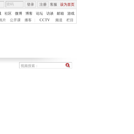
登录
注册
客服
设为首页
城
社区
微博
博客
论坛
访谈
邮箱
游戏
画片
公开课
播客
|
CCTV
频道
栏目