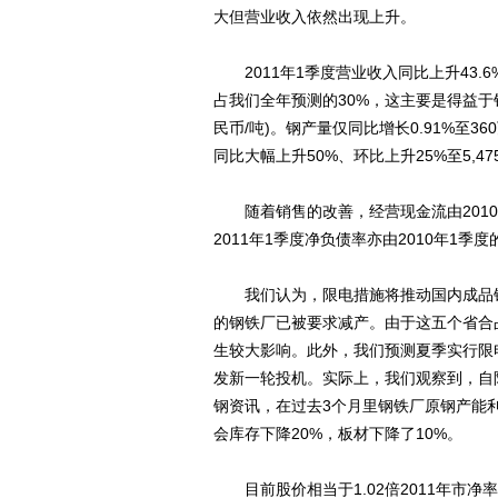
大但营业收入依然出现上升。
2011年1季度营业收入同比上升43.6
占我们全年预测的30%，这主要是得益于销
民币/吨)。钢产量仅同比增长0.91%至
同比大幅上升50%、环比上升25%至5,47
随着销售的改善，经营现金流由2010年
2011年1季度净负债率亦由2010年1季度的
我们认为，限电措施将推动国内成品钢
的钢铁厂已被要求减产。由于这五个省合
生较大影响。此外，我们预测夏季实行限
发新一轮投机。实际上，我们观察到，自
钢资讯，在过去3个月里钢铁厂原钢产能利
会库存下降20%，板材下降了10%。
目前股价相当于1.02倍2011年市净