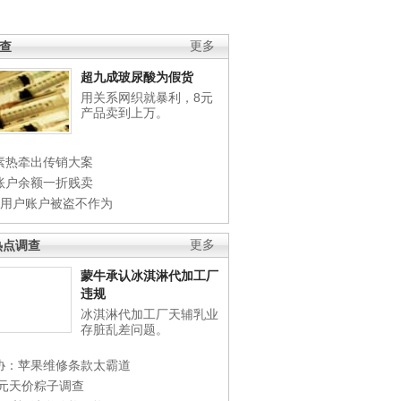
调查
更多
超九成玻尿酸为假货
用关系网织就暴利，8元
产品卖到上万。
素热牵出传销大案
账户余额一折贱卖
店用户账户被盗不作为
热点调查
更多
蒙牛承认冰淇淋代加工厂
违规
冰淇淋代加工厂天辅乳业
存脏乱差问题。
协：苹果维修条款太霸道
0元天价粽子调查