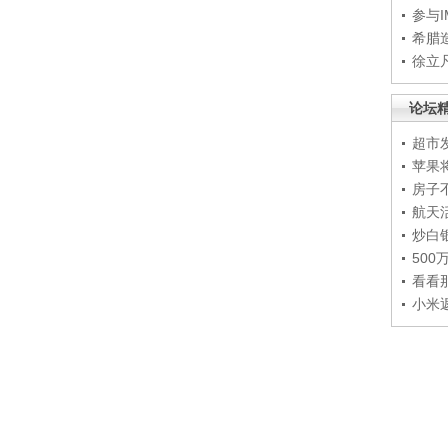
参与
希腊
徐立
论坛
超市
苹果
房子
航天
炒白
50
看看
小米