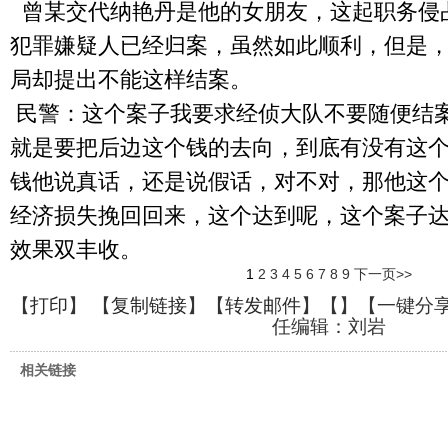
曾某交代纳艳丹是他的女朋友，这起职务侵
犯罪嫌疑人已经归案，虽然如此顺利，但是
局却提出不能这样结案。
民警：
这个案子我要求经侦大队不要随便结
就是要把后边这个钱的去向，到底有没有这
钱他说真话，还是说假话，对不对，那他这
经济损失挽回回来，这个达到呢，这个案子
效果双丰收。
1
2
3
4
5
6
7
8
9
下一页>>
【
打印
】 【
复制链接
】【
转发邮件
】【
】
【一键分
任编辑：刘岩
相关链接