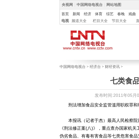
央视网
|
中国网络电视台
|
网站地图
首页
新闻
经济
体育
综艺
春晚
戏曲
电视
频道大全
栏目大全
节目大全
中国网络电视台
>
经济台
>
财经资讯
>
七类食
发布时间:2011年05月04
刑法增加食品安全监管滥用职权罪和
本报讯（记者于杰）最高人民检察院日
《刑法修正案(八)》，重点查办国家机
伪劣食品、有毒有害食品等七类危害食品