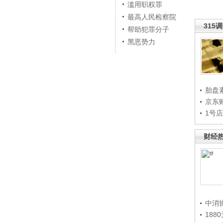
滥用职权罪
最高人民检察院
315
帮助犯罪分子
黑恶势力
胎盘
京东
1号
财经
中消
188