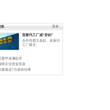
调查
更多
宜家代工厂成“弃妇”
合作存霸王条款，多家代
工厂被关。
宝案件波澜起伏
咖啡企业资金告急
吉案最迟7月底有结果