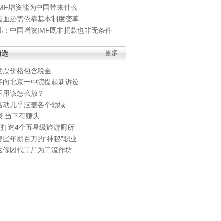
IMF增资能为中国带来什么
造血还需依靠基本制度变革
凡：中国增资IMF既非捐款也非无条件
精选
更多
发票价格包含税金
将向北京一中院提起新诉讼
不用该怎么放？
活动几乎涵盖各个领域
银 当下有赚头
0万打造4个五星级旅游厕所
那些年薪百万的“神秘”职业
返修因代工厂为二流作坊