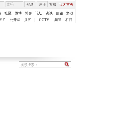
登录
注册
客服
设为首页
城
社区
微博
博客
论坛
访谈
邮箱
游戏
画片
公开课
播客
|
CCTV
频道
栏目