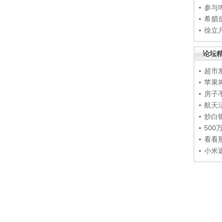
参与
希腊
徐立
论坛
超市
苹果
房子
航天
炒白
50
看看
小米