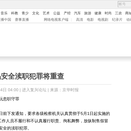
音乐
科教
青少
文化
艺术
公益
产经
汽车
旅游
健康
时尚
三农
商
直播中国
赛事直播
网络电视客户端
|
高清
电影
电视剧
纪录片
动
品安全渎职犯罪将重查
日 04:00 |
进入复兴论坛
| 来源：京华时报
玩忽职守罪
前下发通知，要求各级检察机关认真贯彻于5月1日起实施的
关工作人员不履行和不认真履行职责、徇私舞弊，放纵制售假冒
安全的渎职犯罪。