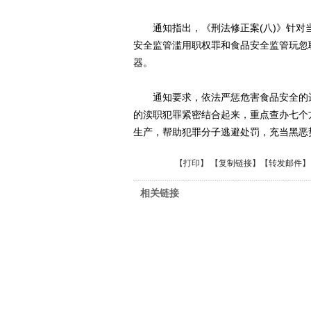
通知指出，《刑法修正案(八)》针对
安全监管滥用职权罪和食品安全监管玩忽
器。
通知要求，依法严惩危害食品安全的违
的渎职犯罪紧密结合起来，重点查办七个
生产，帮助犯罪分子逃避处罚，充当黑恶
【
打印
】 【
复制链接
】【
转发邮件
】
相关链接