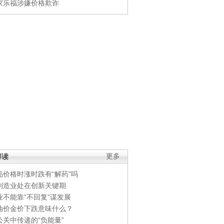
家乐福涉嫌价格欺诈
解读
更多
品价格时涨时跌有“解药”吗
制造业处在创新关键期
业不能靠“不回复”谋发展
油价金价下跌意味什么？
公关中传递的“负能量”