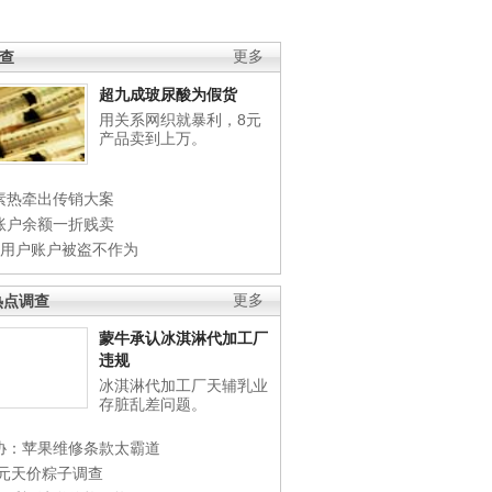
调查
更多
超九成玻尿酸为假货
用关系网织就暴利，8元
产品卖到上万。
素热牵出传销大案
账户余额一折贱卖
店用户账户被盗不作为
热点调查
更多
蒙牛承认冰淇淋代加工厂
违规
冰淇淋代加工厂天辅乳业
存脏乱差问题。
协：苹果维修条款太霸道
0元天价粽子调查