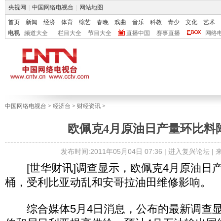
央视网
|
中国网络电视台
|
网站地图
首页
新闻
经济
体育
综艺
春晚
戏曲
音乐
科教
青少
文化
艺术
电视
频道大全
栏目大全
节目大全
直播中国
赛事直播
网络
中国网络电视台
>
经济台
>
财经资讯
>
欧佩克4月原油日产量环比料
发布时间:2011年05月04日 07:36 |
进入复兴论坛
|
[世华财讯]调查显示，欧佩克4月原油日产
桶，受利比亚动乱和安哥拉油田维修影响。
综合媒体5月4日消息，公布的最新调查显