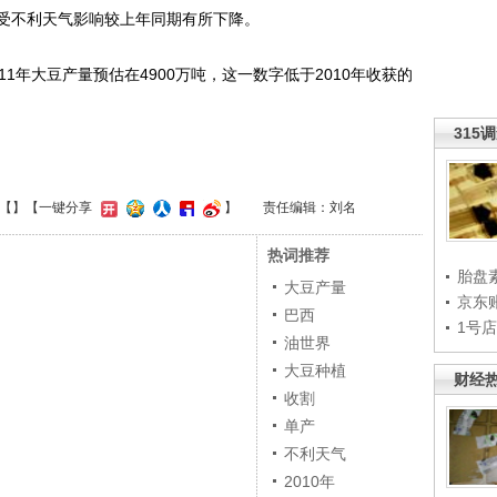
不利天气影响较上年同期有所下降。
年大豆产量预估在4900万吨，这一数字低于2010年收获的
315
【
】
【一键分享
】
责任编辑：刘名
热词推荐
胎盘
大豆产量
京东
巴西
1号
油世界
大豆种植
财经
收割
单产
不利天气
2010年