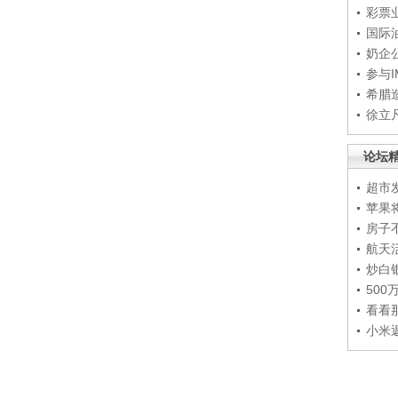
彩票
国际
奶企
参与
希腊
徐立
论坛
超市
苹果
房子
航天
炒白
50
看看
小米