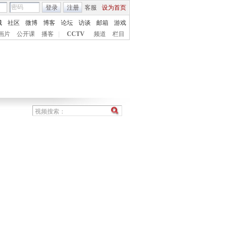
登录
注册
客服
设为首页
城
社区
微博
博客
论坛
访谈
邮箱
游戏
画片
公开课
播客
|
CCTV
频道
栏目