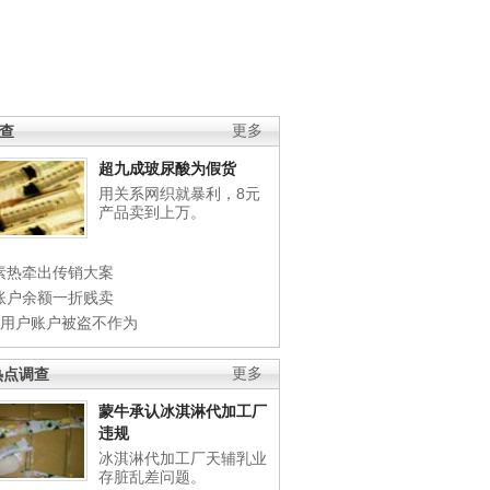
调查
更多
超九成玻尿酸为假货
用关系网织就暴利，8元
产品卖到上万。
素热牵出传销大案
账户余额一折贱卖
店用户账户被盗不作为
热点调查
更多
蒙牛承认冰淇淋代加工厂
违规
冰淇淋代加工厂天辅乳业
存脏乱差问题。