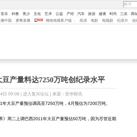
音乐
科教
青少
文化
艺术
公益
产经
汽车
旅游
健康
时尚
三农
商
直播中国
赛事直播
网络电视客户端
|
高清
电影
电视剧
纪录片
动
年大豆产量料达7250万吨创纪录水平
日 09:08 |
进入复兴论坛
| 来源：世华财讯
年大豆产量预估调高至7250万吨，4月预估为7200万吨。
周二上调巴西2011年大豆产量预估50万吨，因为尽管近期