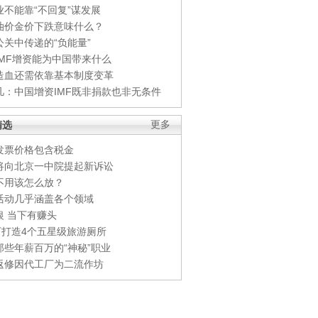
业不能靠“不回复”谋发展
油价金价下跌意味什么？
公关中传递的“负能量”
IMF增资能为中国带来什么
造血还需依靠基本制度变革
凡：中国增资IMF既非捐款也非无条件
精选
更多
发票价格包含税金
将向北京一中院提起新诉讼
不用该怎么放？
活动几乎涵盖各个领域
银 当下有赚头
0万打造4个五星级旅游厕所
那些年薪百万的“神秘”职业
返修因代工厂为二流作坊