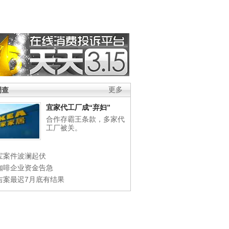
调查
更多
宜家代工厂成“弃妇”
合作存霸王条款，多家代
工厂被关。
宝案件波澜起伏
咖啡企业资金告急
吉案最迟7月底有结果