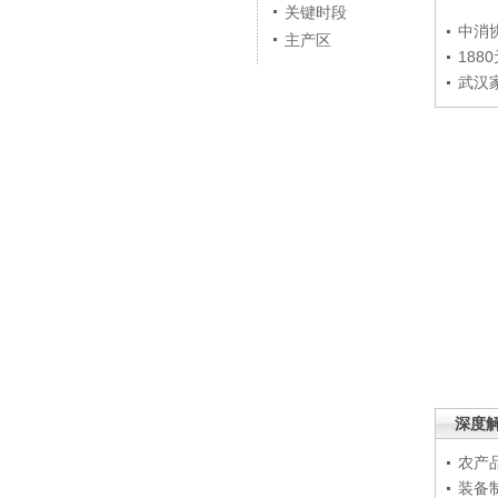
关键时段
中消
主产区
188
武汉
深度
农产
装备