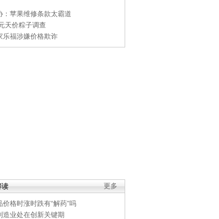
协：苹果维修条款太霸道
0元天价粽子调查
家乐福涉嫌价格欺诈
解读
更多
品价格时涨时跌有“解药”吗
制造业处在创新关键期