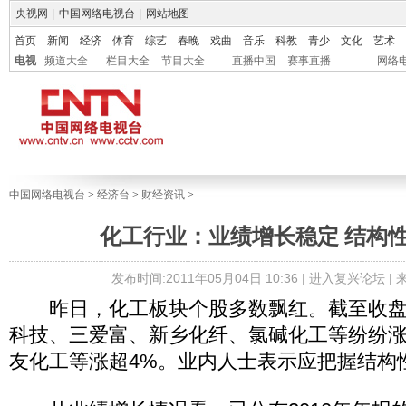
央视网
|
中国网络电视台
|
网站地图
首页
新闻
经济
体育
综艺
春晚
戏曲
音乐
科教
青少
文化
艺术
电视
频道大全
栏目大全
节目大全
直播中国
赛事直播
网络
中国网络电视台
>
经济台
>
财经资讯
>
化工行业：业绩增长稳定 结构
发布时间:2011年05月04日 10:36 |
进入复兴论坛
|
昨日，化工板块个股多数飘红。截至收盘
科技、三爱富、新乡化纤、氯碱化工等纷纷
友化工等涨超4%。业内人士表示应把握结构