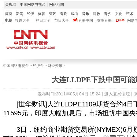
央视网
|
中国网络电视台
|
网站地图
首页
新闻
经济
体育
综艺
春晚
戏曲
音乐
科教
青少
文化
艺术
电视
频道大全
栏目大全
节目大全
直播中国
赛事直播
网络
中国网络电视台
>
经济台
>
财经资讯
>
大连LLDPE下跌中国可能
发布时间:2011年05月04日 15:24 |
进入复兴论坛
|
[世华财讯]大连LLDPE1109期货合约4日下
11595元，印度大幅加息后，市场担忧中国
3日，纽约商业期货交易所(NYMEX)6月原