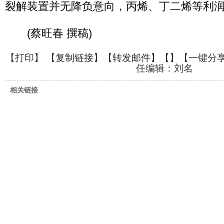
裂解装置并无降负意向，丙烯、丁二烯等利
(蔡旺春 撰稿)
【
打印
】 【
复制链接
】【
转发邮件
】【
】
【一键分
任编辑：刘名
相关链接