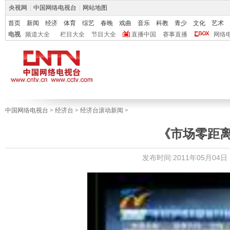
央视网
|
中国网络电视台
|
网站地图
首页
新闻
经济
体育
综艺
春晚
戏曲
音乐
科教
青少
文化
艺术
电视
频道大全
栏目大全
节目大全
直播中国
赛事直播
网络
中国网络电视台
>
经济台
>
经济台滚动新闻
>
《市场零距离》 2
发布时间:2011年05月04日 1