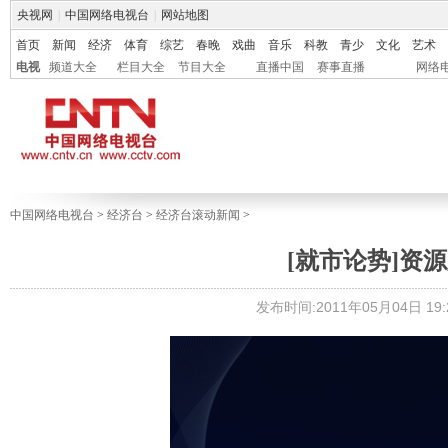
央视网
|
中国网络电视台
|
网站地图
首页
新闻
经济
体育
综艺
春晚
戏曲
音乐
科教
青少
文化
艺术
电视
频道大全
栏目大全
节目大全
直播中国
赛事直播
网络
中国网络电视台
>
经济台
>
经济台滚动新闻
>
[就市论势]资源
发布时间:2011年05月04日 19:2