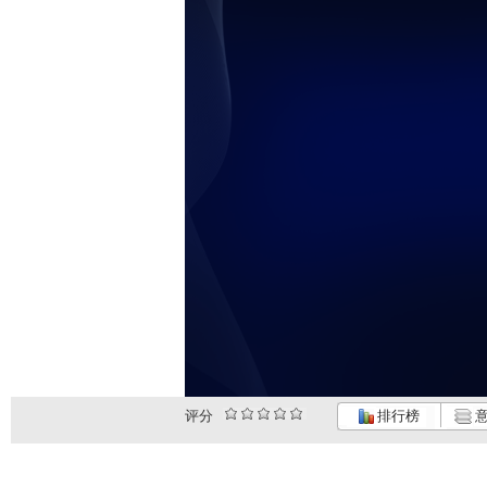
评分
排行榜
意