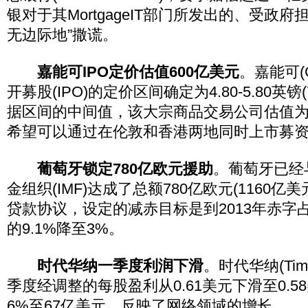
银对于其MortgageIT部门所发出的、受政
无边际地”撒谎。
嘉能可IPO定价估值600亿美元
。嘉能可(G
开募股(IPO)的定价区间确定为4.80-5.80英镑(7
据区间的中间值，该大宗商品交易公司估值为
希望可以通过在伦敦和香港两地同时上市募资
葡萄牙锁定780亿欧元援助
。葡萄牙已经
金组织(IMF)达成了总额780亿欧元(1160亿
贷款协议，设定的减赤目标是到2013年赤字
的9.1%降至3%。
时代华纳一季度利润下滑
。时代华纳(Time
季度经调整的每股盈利从0.61美元下滑至0.
6%至67亿美元，反映了网络领域的增长。