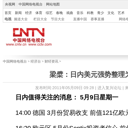
央视网
|
中国网络电视台
|
网站地图
首页
新闻
经济
体育
综艺
春晚
戏曲
音乐
科教
青少
文化
艺术
电视
频道大全
栏目大全
节目大全
直播中国
赛事直播
网络
中国网络电视台
>
经济台
>
财经资讯
>
梁檗：日内美元强势整理
发布时间:2011年05月09日 09:28 |
进入复兴论坛
|
日内值得关注的消息： 5月9日星期一
14:00 德国 3月份贸易收支 前值121亿欧